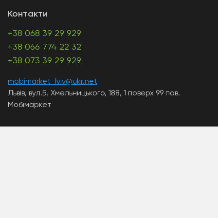
Контакти
+38 068 39 29 929
+38 066 774 22 32
+38 073 39 29 929
mobimarket_lviv@ukr.net
Львів, вул.Б. Хмельницького, 188, 1 поверх 99 пав.
Мобімаркет
A PHP Error was encountered
Severity: Warning
Message: Unknown: write failed: Disk quota exceeded
(122)
Filename: Unknown
Line Number: 0
Backtrace: