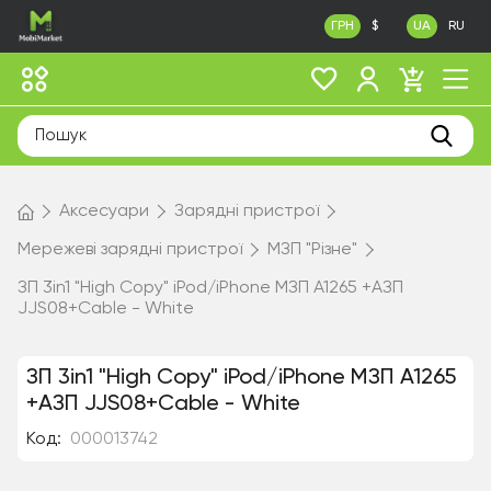
ГРН
$
UA
RU
Аксесуари
Зарядні пристрої
Мережеві зарядні пристрої
МЗП "Різне"
ЗП 3in1 "High Copy" iPod/iPhone МЗП A1265 +АЗП
JJS08+Cable - White
ЗП 3in1 "High Copy" iPod/iPhone МЗП A1265
+АЗП JJS08+Cable - White
Код:
000013742