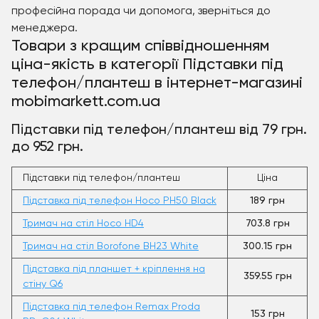
професійна порада чи допомога, зверніться до
менеджера.
Товари з кращим співвідношенням
ціна-якість в категорії Підставки під
телефон/плантеш в інтернет-магазині
mobimarkett.com.ua
Підставки під телефон/плантеш від 79 грн.
до 952 грн.
Підставки під телефон/плантеш
Ціна
Підставка під телефон Hoco PH50 Black
189 грн
Тримач на стіл Hoco HD4
703.8 грн
Тримач на стіл Borofone BH23 White
300.15 грн
Підставка під планшет + кріплення на
359.55 грн
стіну Q6
Підставка під телефон Remax Proda
153 грн