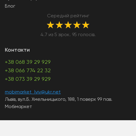
Блог
Середній рейтинг
★
★
★
★
★
4.7 из 5 зірок. 95 голосів.
Контакти
+38 068 39 29 929
+38 066 774 22 32
+38 073 39 29 929
mobimarket_lviv@ukr.net
Львів, вул.Б. Хмельницького, 188, 1 поверх 99 пав.
Мобімаркет
A PHP Error was encountered
Severity: Warning