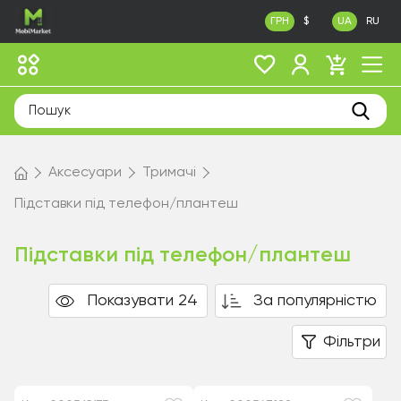
ГРН
$
UA
RU
Аксесуари
Тримачі
Підставки під телефон/плантеш
Підставки під телефон/плантеш
Показувати 24
За популярністю
Фільтри