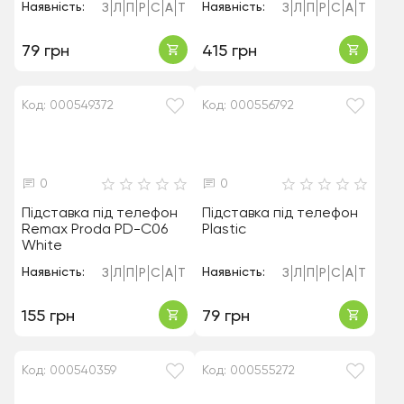
Наявність:
Наявність:
З
Л
П
Р
С
А
Т
З
Л
П
Р
С
А
Т
79 грн
415 грн
Код: 000549372
Код: 000556792
0
0
Підставка під телефон
Підставка під телефон
Remax Proda PD-C06
Plastic
White
Наявність:
Наявність:
З
Л
П
Р
С
А
Т
З
Л
П
Р
С
А
Т
155 грн
79 грн
Код: 000540359
Код: 000555272