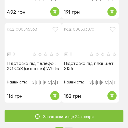
492 грн
191 грн
Код: 000545568
Код: 000533070
0
0
Підставка під телефон
Підставка під планшет
XO C58 (магнітна) White
S156
Наявність:
Наявність:
З
Л
П
Р
С
А
Т
З
Л
П
Р
С
А
Т
116 грн
182 грн
Завантажити ще 24 товари