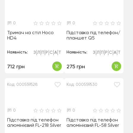
0
0
Тримач на стіл Hoco
Підставка під телефон/
HD4
планшет Q5
Наявність:
Наявність:
З
Л
П
Р
С
А
Т
З
Л
П
Р
С
А
Т
712 грн
275 грн
Код: 000559528
Код: 000559530
0
0
Підставка під телефон
Підставка під телефон
алюмінієвий FL-218 Silver
алюмінієвий FL-58 Silver