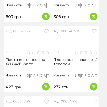
Наявність:
Наявність:
З
Л
П
Р
С
А
Т
З
Л
П
Р
С
А
Т
503 грн
308 грн
Код: 000545569
Код: 000540360
0
0
Підставка під планшет
Підставка під планшет/
XO C46B White
телефон
Наявність:
Наявність:
З
Л
П
Р
С
А
Т
З
Л
П
Р
С
А
Т
423 грн
277 грн
Код: 000545597
Код: 000577716