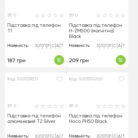
0
0
Підставка під телефон
Підставка під телефон
T1
H-ZM500 (магнітна)
Black
Наявність:
Наявність:
З
Л
П
Р
С
А
Т
З
Л
П
Р
С
А
Т
187 грн
209 грн
Код: 000559531
Код: 000550200
0
0
Підставка під телефон
Підставка під телефон
алюмінієвий T2 Silver
Hoco PH50 Black
Наявність:
Наявність:
З
Л
П
Р
С
А
Т
З
Л
П
Р
С
А
Т