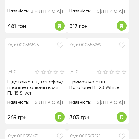
Наявність:
Наявність:
З
Н
Л
П
Р
С
А
Т
З
Л
П
Р
С
А
Т
481 грн
317 грн
Код: 000559526
Код: 000555269
0
0
Підставка під телефон/
Тримач на стіл
планшет алюмінієвий
Borofone BH23 White
FL-18 Silver
Наявність:
Наявність:
З
Л
П
Р
С
А
Т
З
Л
П
Р
С
А
Т
269 грн
303 грн
Код: 000554671
Код: 000547121