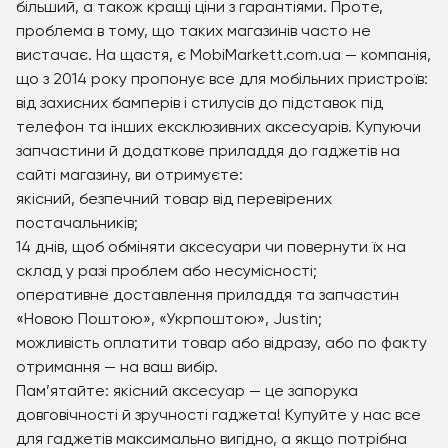
більший, а також кращі ціни з гарантіями. Проте,
проблема в тому, що таких магазинів часто не
вистачає. На щастя, є MobiMarkett.com.ua — компанія,
що з 2014 року пропонує все для мобільних пристроїв:
від захисних бамперів і стилусів до підставок під
телефон та інших ексклюзивних аксесуарів. Купуючи
запчастини й додаткове приладдя до гаджетів на
сайті магазину, ви отримуєте:
якісний, безпечний товар від перевірених
постачальників;
14 днів, щоб обміняти аксесуари чи повернути їх на
склад у разі проблем або несумісності;
оперативне доставлення приладдя та запчастин
«Новою Поштою», «Укрпоштою», Justin;
можливість оплатити товар або відразу, або по факту
отримання — на ваш вибір.
Пам’ятайте: якісний аксесуар — це запорука
довговічності й зручності гаджета! Купуйте у нас все
для гаджетів максимально вигідно, а якщо потрібна