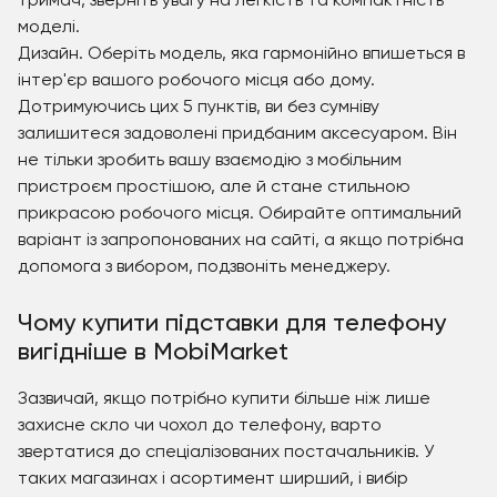
тримач, зверніть увагу на легкість та компактність
моделі.
Дизайн. Оберіть модель, яка гармонійно впишеться в
інтер'єр вашого робочого місця або дому.
Дотримуючись цих 5 пунктів, ви без сумніву
залишитеся задоволені придбаним аксесуаром. Він
не тільки зробить вашу взаємодію з мобільним
пристроєм простішою, але й стане стильною
прикрасою робочого місця. Обирайте оптимальний
варіант із запропонованих на сайті, а якщо потрібна
допомога з вибором, подзвоніть менеджеру.
Чому купити підставки для телефону
вигідніше в MobiMarket
Зазвичай, якщо потрібно купити більше ніж лише
захисне скло чи чохол до телефону, варто
звертатися до спеціалізованих постачальників. У
таких магазинах і асортимент ширший, і вибір