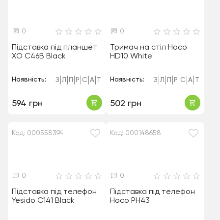
0
0
Підставка під планшет
Тримач на стіл Hoco
XO C46B Black
HD10 White
Наявність:
Наявність:
З
Л
П
Р
С
А
Т
З
Л
П
Р
С
А
Т
594 грн
502 грн
Код: 000558394
Код: 000148658
0
0
Підставка під телефон
Підставка під телефон
Yesido C141 Black
Hoco PH43