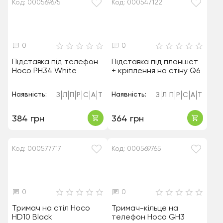
Код: 000569675
Код: 000547122
0
0
Підставка під телефон
Підставка під планшет
Hoco PH34 White
+ кріплення на стіну Q6
Наявність:
Наявність:
З
Л
П
Р
С
А
Т
З
Л
П
Р
С
А
Т
384 грн
364 грн
Код: 000577717
Код: 000569765
0
0
Тримач на стіл Hoco
Тримач-кільце на
HD10 Black
телефон Hoco GH3