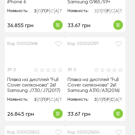
iPhone 6
Samsung G965/S9+
Наявність:
Наявність:
З
Л
П
Р
С
А
Т
З
Л
П
Р
С
А
Т
36.855 грн
33.67 грн
Код: 000025616
Код: 000025597
0
0
Плівка на дисплей "Full
Плівка на дисплей "Full
Cover силіконова" 2в1
Cover силіконова" 2в1
Samsung J730/J7(2017)
Samsung A310/A3(2016)
Наявність:
Наявність:
З
Л
П
Р
С
А
Т
З
Л
П
Р
С
А
Т
26.845 грн
33.67 грн
Код: 000025602
Код: 000025604