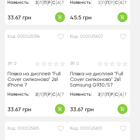
Наявність:
Наявність:
З
Л
П
Р
С
А
Т
З
Л
П
Р
С
А
Т
33.67 грн
45.5 грн
Код: 000025594
Код: 000025607
0
0
Плівка на дисплей "Full
Плівка на дисплей "Full
Cover силіконова" 2в1
Cover силіконова" 2в1
iPhone 7
Samsung G930/S7
Наявність:
Наявність:
З
Л
П
Р
С
А
Т
З
Л
П
Р
С
А
Т
33.67 грн
33.67 грн
Код: 000025615
Код: 000025613