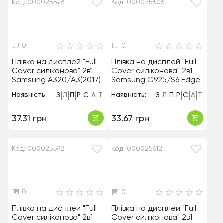
Код: 000025598
Код: 000025606
0
0
Плівка на дисплей "Full
Плівка на дисплей "Full
Cover силіконова" 2в1
Cover силіконова" 2в1
Samsung A320/A3(2017)
Samsung G925/S6 Edge
Наявність:
Наявність:
З
Л
П
Р
С
А
Т
З
Л
П
Р
С
А
Т
37.31 грн
33.67 грн
Код: 000025592
Код: 000025612
0
0
Плівка на дисплей "Full
Плівка на дисплей "Full
Cover силіконова" 2в1
Cover силіконова" 2в1