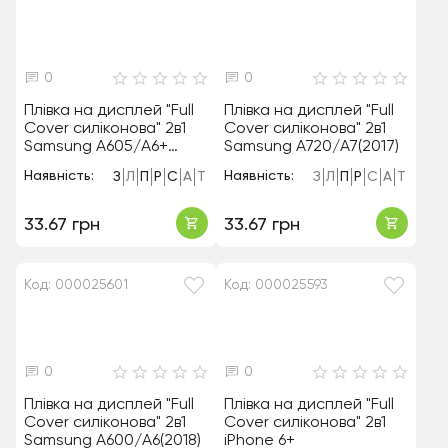
0
0
Плівка на дисплей "Full
Плівка на дисплей "Full
Cover силіконова" 2в1
Cover силіконова" 2в1
Samsung A605/A6+
Samsung A720/A7(2017)
(2018)
Наявність:
Наявність:
З
Л
П
Р
С
А
Т
З
Л
П
Р
С
А
Т
33.67 грн
33.67 грн
Код: 000025601
Код: 000025593
0
0
Плівка на дисплей "Full
Плівка на дисплей "Full
Cover силіконова" 2в1
Cover силіконова" 2в1
Samsung A600/A6(2018)
iPhone 6+