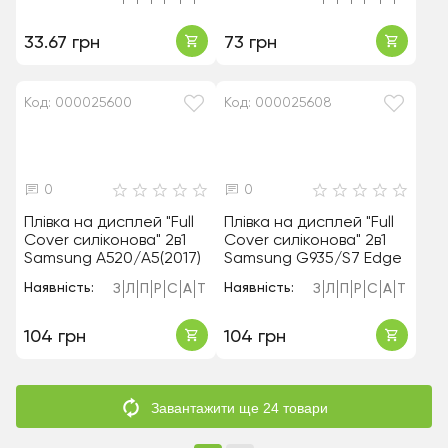
33.67 грн
73 грн
Код: 000025600
Код: 000025608
0
0
Плівка на дисплей "Full
Плівка на дисплей "Full
Cover силіконова" 2в1
Cover силіконова" 2в1
Samsung A520/A5(2017)
Samsung G935/S7 Edge
Наявність:
Наявність:
З
Л
П
Р
С
А
Т
З
Л
П
Р
С
А
Т
104 грн
104 грн
Завантажити ще 24 товари