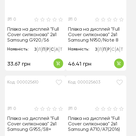
0
0
Плівка на дисплей "Full
Плівка на дисплей "Full
Cover силіконова" 2в1
Cover силіконова" 2в1
Samsung G920/S6
Samsung N950/Note 8
Наявність:
Наявність:
З
Л
П
Р
С
А
Т
З
Л
П
Р
С
А
Т
33.67 грн
46.41 грн
Код: 000025610
Код: 000025603
0
0
Плівка на дисплей "Full
Плівка на дисплей "Full
Cover силіконова" 2в1
Cover силіконова" 2в1
Samsung G955/S8+
Samsung A710/A7(2016)