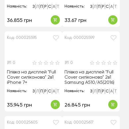
Наявність:
Наявність:
З
Л
П
Р
С
А
Т
З
Л
П
Р
С
А
Т
36.855 грн
33.67 грн
Код: 000025595
Код: 000025599
0
0
Плівка на дисплей "Full
Плівка на дисплей "Full
Cover силіконова" 2в1
Cover силіконова" 2в1
iPhone 7+
Samsung A510/A5(2016)
Наявність:
Наявність:
З
Л
П
Р
С
А
Т
З
Л
П
Р
С
А
Т
35.945 грн
26.845 грн
Код: 000025605
Код: 000025617