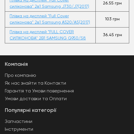
Плівка на дисплей "Full Cover
26.55 грн
силіконова" 2в1 Samsung J730/J7(2017)
Плівка на дисплей "Full Cover
103 грн
силіконова" 2в1 Samsung A520/A5(2017)
Плівка на дисплей "FULL COVER
36.45 грн
СИЛІКОНОВА" 2В1 SAMSUNG G950/S8
Компанія
Про компанію
Як нас знайти та Контакти
Гарантія та Умови повернення
Умови доставки та Оплати
Популярні категорії
Запчастини
Інструменти