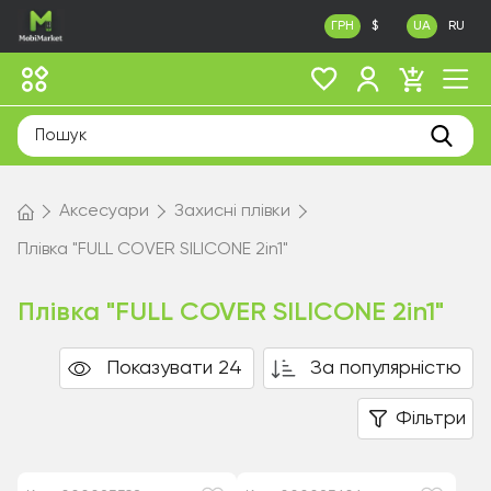
ГРН
$
UA
RU
Аксесуари
Захисні плівки
Плівка "FULL COVER SILICONE 2in1"
Плівка "FULL COVER SILICONE 2in1"
Показувати 24
За популярністю
Фільтри