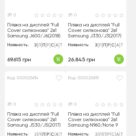
0
0
Плівка на дисплей "Full
Плівка на дисплей "Full
Cover силіконова" 2в1
Cover силіконова" 2в1
Samsung J600/J6(2018)
Samsung J330/J3(2017)
Наявність:
Наявність:
З
Л
П
Р
С
А
Т
З
Л
П
Р
С
А
Т
69.615 грн
26.845 грн
Код: 000025614
Код: 000025619
0
0
Плівка на дисплей "Full
Плівка на дисплей "Full
Cover силіконова" 2в1
Cover силіконова" 2в1
Samsung J530/J5(2017)
Samsung N960/Note 9
Наявність:
Наявність:
З
Л
П
Р
С
А
Т
З
Л
П
Р
С
А
Т