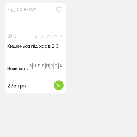
Код: 000019912
0
Кишенька під хард 2.0
З
Н
Л
П
П
Р
С
А
Наявність:
Т
275 грн