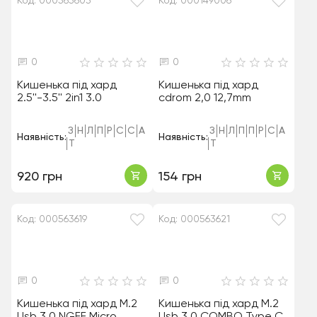
Код: 000563603
Код: 000149006
0
0
Кишенька під хард
Кишенька під хард
2.5''-3.5'' 2in1 3.0
cdrom 2,0 12,7mm
З
Н
Л
П
Р
С
С
А
З
Н
Л
П
П
Р
С
А
Наявність:
Наявність:
Т
Т
920 грн
154 грн
Код: 000563619
Код: 000563621
0
0
Кишенька під хард M.2
Кишенька під хард M.2