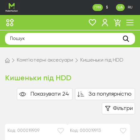
ГРН
$
UA
RU
Комп'ютерні аксесуари
Кишеньки під HDD
Кишеньки під HDD
Показувати 24
За популярністю
Фільтри
Код: 000019909
Код: 000019913