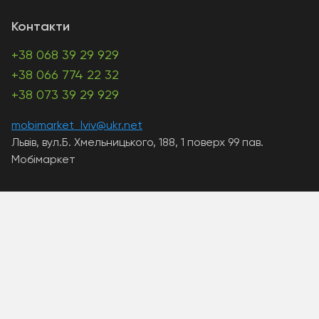
Контакти
+38 068 39 29 929
+38 066 774 22 32
+38 073 39 29 929
mobimarket_lviv@ukr.net
Львів, вул.Б. Хмельницького, 188, 1 поверх 99 пав.
Мобімаркет
A PHP Error was encountered
Severity: Warning
Message: Unknown: write failed: Disk quota exceeded
(122)
Filename: Unknown
Line Number: 0
Backtrace: