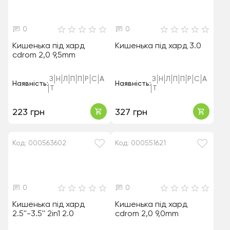
0
0
Кишенька під хард
Кишенька під хард 3.0
cdrom 2,0 9,5mm
З
Н
Л
П
П
Р
С
А
З
Н
Л
П
П
Р
С
А
Наявність:
Наявність:
Т
Т
223 грн
327 грн
Код: 000563602
Код: 000551621
0
0
Кишенька під хард
Кишенька під хард
2.5''-3.5'' 2in1 2.0
cdrom 2,0 9,0mm