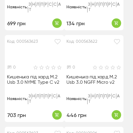
З
Н
Л
П
Р
С
С
А
З
Н
Л
П
П
Р
С
А
Наявність:
Наявність:
Т
Т
699 грн
134 грн
Код: 000563623
Код: 000563622
0
0
Кишенька під хард M.2
Кишенька під хард M.2
Usb 3.0 NYME Type C v2
Usb 3.0 NGFF Micro v2
З
Н
Л
П
П
Р
С
А
З
Н
Л
П
П
Р
С
А
Наявність:
Наявність:
Т
Т
703 грн
446 грн