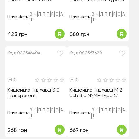
Usb 3.0 NGFF Micro
Usb 3.0 COMBO Type C
З
Н
Л
П
П
Р
С
А
З
Н
Л
П
П
Р
С
А
Наявність:
Наявність:
Т
Т
423 грн
880 грн
Код: 000546404
Код: 000563620
0
0
Кишенька під хард 3.0
Кишенька під хард M.2
Transparent
Usb 3.0 NYME Type C
З
Н
Л
П
П
Р
С
А
З
Н
Л
П
П
Р
С
А
Наявність:
Наявність:
Т
Т
268 грн
669 грн