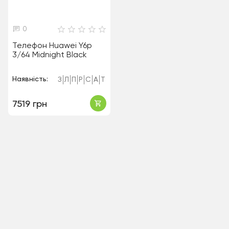
0
Телефон Huawei Y6p
3/64 Midnight Black
Наявність:
З
Л
П
Р
С
А
Т
7519 грн