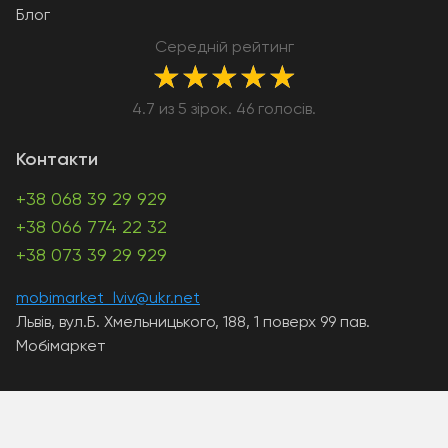
Блог
Середній рейтинг
★
★
★
★
★
4.7 из 5 зірок. 46 голосів.
Контакти
+38 068 39 29 929
+38 066 774 22 32
+38 073 39 29 929
mobimarket_lviv@ukr.net
Львів, вул.Б. Хмельницького, 188, 1 поверх 99 пав.
Мобімаркет
A PHP Error was encountered
Severity: Warning