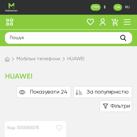
ГРН
$
UA
RU
Мобільні телефони
HUAWEI
HUAWEI
Показувати 24
За популярністю
Фільтри
Код: 000055515