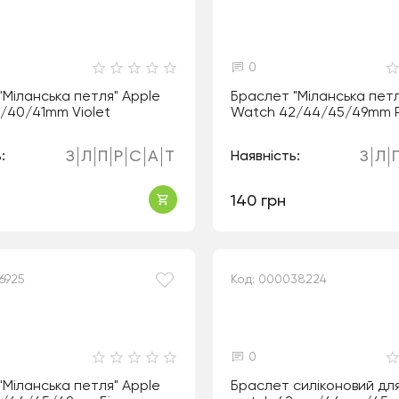
0
"Міланська петля" Apple
Браслет "Міланська петл
/40/41mm Violet
Watch 42/44/45/49mm 
З
Л
П
Р
С
А
Т
З
Л
:
Наявність:
140 грн
6925
Код: 000038224
0
"Міланська петля" Apple
Браслет силіконовий дл