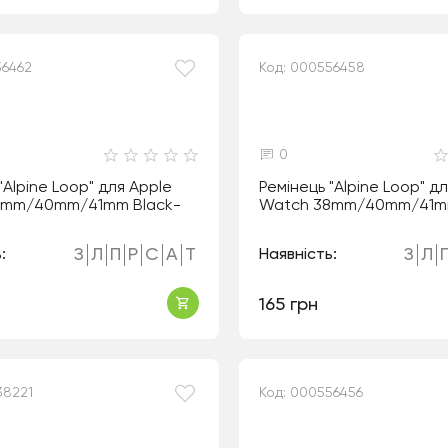
56462
Код: 000556458
0
"Alpine Loop" для Apple
Ремінець "Alpine Loop" д
8mm/40mm/41mm Black-
Watch 38mm/40mm/41m
З
Л
П
Р
С
А
Т
З
Л
:
Наявність:
165 грн
38221
Код: 000556456