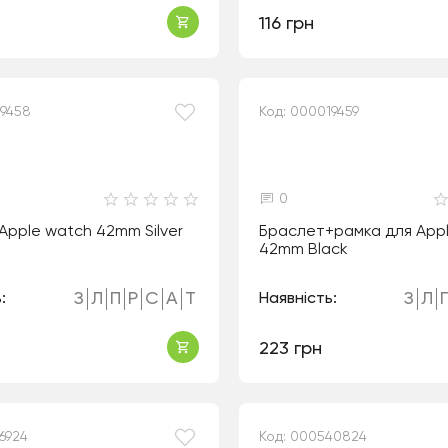
116 грн
19458
Код: 000019459
0
Apple watch 42mm Silver
Браслет+рамка для App
42mm Black
З
Л
П
Р
С
А
Т
З
Л
:
Наявність:
223 грн
6924
Код: 000540824