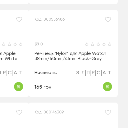
Код: 000556486
0
ля Apple
Ремінець "Nylon" для Apple Watch
m White
38mm/40mm/41mm Black-Grey
П
Р
С
А
Т
З
Л
П
Р
С
А
Т
Наявність:
165 грн
Код: 000146309