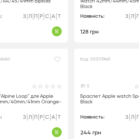
2/44/45/49mm Бірюза
watch 42mm/44mm/45
Black
З
Л
П
Р
С
А
Т
З
Л
:
Наявність:
128 грн
56460
Код: 000019461
0
"Alpine Loop" для Apple
Браслет Apple watch Sp
8mm/40mm/41mm Orange-
Black
З
Л
П
Р
С
А
Т
З
Л
:
Наявність:
244 грн