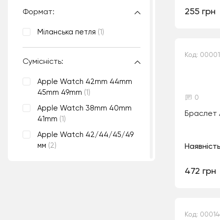
255 грн
Формат:
Міланська петля
(1)
Код: 0000
Сумісність:
Apple Watch 42mm 44mm
45mm 49mm
(1)
0
Apple Watch 38mm 40mm
Браслет 
41mm
(1)
Apple Watch 42/44/45/49
мм
(2)
Наявність
472 грн
Код: 00014