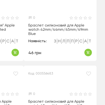
0
я" Apple
Браслет силіконовий для Apple
Red
watch 42mm/44mm/45mm/49mm
Blue
П
Р
С
А
Т
З
Н
Л
П
П
Р
С
А
Т
Наявність:
46 грн
Код: 000556483
0
я Apple
Браслет силіконовий для Apple