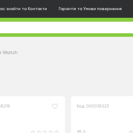
нас знайти та Контакти
Гарантія та Умови повернення
le Watch
38218
Код: 000038223
0