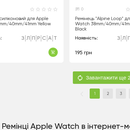
0
силіконовий для Apple
Ремінець "Alpine Loop" д
8mm/40mm/41mm Yellow
Watch 38mm/40mm/41m
Black
З
Л
П
Р
С
А
Т
З
Л
:
Наявність:
195 грн
Завантажити ще 2
1
2
3
ї Ремінці Apple Watch в інтернет-