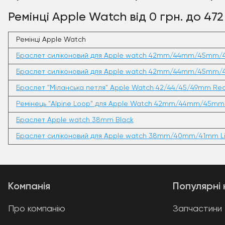
Ремінці Apple Watch від 0 грн. до 472
Ремінці Apple Watch
Браслет силіконовий для Apple watch 42mm/44mm/45mm/4
Браслет силіконовий для Apple watch 42mm/44mm/45mm/
Браслет "Міланська петля" Apple Watch 42/44/45/49mm Re
Ремінець "Alpine Loop" для Apple Watch 42mm/44mm/45m
Браслет Apple watch 38mm Black
Браслет силіконовий для Apple watch 38mm/40mm/41mm Li
Компанія
Популярні 
Про компанію
Запчастини