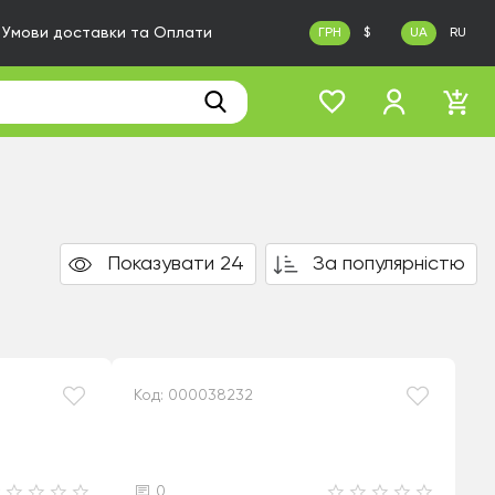
Умови доставки та Оплати
ГРН
$
UA
RU
Показувати 24
За популярністю
Код: 000038232
0