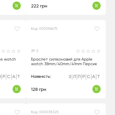
222 грн
Код: 000556475
0
le watch
Браслет силіконовий для Apple
watch 38mm/40mm/41mm Персик
П
Р
С
А
Т
З
Л
П
Р
С
А
Т
Наявність:
128 грн
Код: 000038225