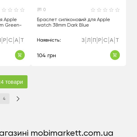
0
ля Apple
Браслет силіконовий для Apple
m Green-
watch 38mm Dark Blue
П
Р
С
А
Т
З
Л
П
Р
С
А
Т
Наявність:
104 грн
4 товари
4
магазині mobimarkett.com.ua