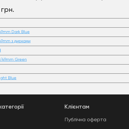
 грн.
9mm Dark Blue
49mm з дирками
d
m/49mm Green
ght Blue
категорії
Клієнтам
Публічна оферта