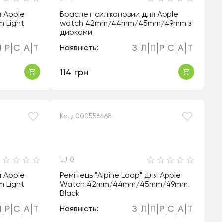
я Apple
Браслет силіконовий для Apple
 Light
watch 42mm/44mm/45mm/49mm з
дирками
П
Р
С
А
Т
З
Л
П
Р
С
А
Т
Наявність:
114 грн
Код: 000556468
0
я Apple
Ремінець "Alpine Loop" для Apple
 Light
Watch 42mm/44mm/45mm/49mm
Black
П
Р
С
А
Т
З
Л
П
Р
С
А
Т
Наявність: