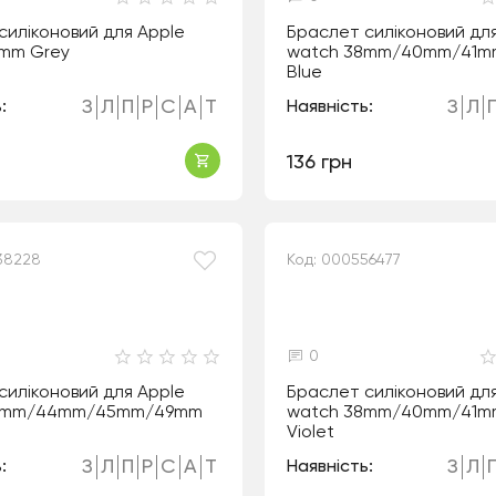
силіконовий для Apple
Браслет силіконовий дл
mm Grey
watch 38mm/40mm/41mm
Blue
З
Л
П
Р
С
А
Т
З
Л
:
Наявність:
136 грн
38228
Код: 000556477
0
силіконовий для Apple
Браслет силіконовий дл
2mm/44mm/45mm/49mm
watch 38mm/40mm/41mm
Violet
З
Л
П
Р
С
А
Т
З
Л
:
Наявність: