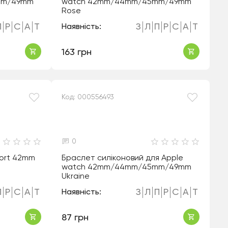
mm/49mm
watch 42mm/44mm/45mm/49mm
Rose
П
Р
С
А
Т
З
Л
П
Р
С
А
Т
Наявність:
163 грн
Код: 000556493
0
ort 42mm
Браслет силіконовий для Apple
watch 42mm/44mm/45mm/49mm
Ukraine
П
Р
С
А
Т
З
Л
П
Р
С
А
Т
Наявність:
87 грн