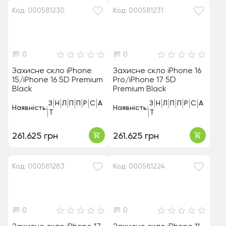
Код: 000581230
Код: 000581231
0
0
Захисне скло iPhone
Захисне скло iPhone 16
15/iPhone 16 5D Premium
Pro/iPhone 17 5D
Black
Premium Black
З
Н
Л
П
П
Р
С
А
З
Н
Л
П
П
Р
С
А
Наявність:
Наявність:
Т
Т
261.625 грн
261.625 грн
Код: 000581283
Код: 000581224
0
0