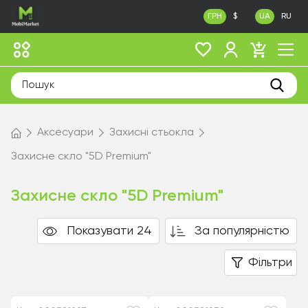
ГРН
$
UA
RU
Аксесуари
Захисні стьокла
Захисне скло "5D Premium"
Захисне скло "5D Premium"
Показувати 24
За популярністю
Фільтри