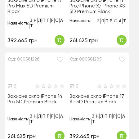
Захисне скло iPhone 17
Захисне скло iPhone 11
Pro Max 5D Premium
Pro/iPhone X/ iPhone XS
Black
5D Premium Black
З
Н
Л
П
П
Р
С
А
Наявність:
З
Л
П
Р
С
А
Т
Наявність:
Т
392.665 грн
261.625 грн
Код: 000581228
Код: 000581285
0
0
Захисне скло iPhone 14
Захисне скло iPhone 17
Pro 5D Premium Black
Air 5D Premium Black
З
Н
Л
П
П
Р
С
А
З
Н
Л
П
П
Р
С
А
Наявність:
Наявність:
Т
Т
261.625 грн
392.665 грн