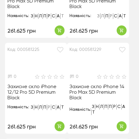
Pro Max 5D Premium
Pro Max 5D Premium
Black
Black
Наявність:
Наявність:
З
Н
Л
П
Р
С
А
Т
З
Л
П
Р
С
А
Т
261.625 грн
261.625 грн
Код: 000581225
Код: 000581229
0
0
Захисне скло iPhone
Захисне скло iPhone 14
12/12 Pro 5D Premium
Pro Max 5D Premium
Black
Black
З
Н
Л
П
П
Р
С
А
Наявність:
З
Н
Л
П
Р
С
А
Т
Наявність:
Т
261.625 грн
261.625 грн