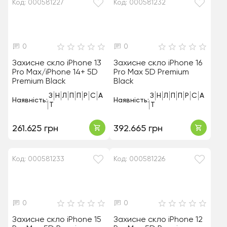
Код: 000581227
Код: 000581232
0
0
Захисне скло iPhone 13
Захисне скло iPhone 16
Pro Max/iPhone 14+ 5D
Pro Max 5D Premium
Premium Black
Black
З
Н
Л
П
П
Р
С
А
З
Н
Л
П
П
Р
С
А
Наявність:
Наявність:
Т
Т
261.625 грн
392.665 грн
Код: 000581233
Код: 000581226
0
0
Захисне скло iPhone 15
Захисне скло iPhone 12