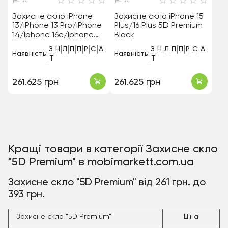
0
0
Захисне скло iPhone
Захисне скло iPhone 15
13/iPhone 13 Pro/iPhone
Plus/16 Plus 5D Premium
14/Iphone 16e/Iphone
Black
17e 5D Premium Black
З
Н
Л
П
П
Р
С
А
З
Н
Л
П
П
Р
С
А
Наявність:
Наявність:
Т
Т
261.625 грн
261.625 грн
Кращі товари в категорії Захисне скло
"5D Premium" в mobimarkett.com.ua
Захисне скло "5D Premium" від 261 грн. до
393 грн.
Захисне скло "5D Premium"
Ціна