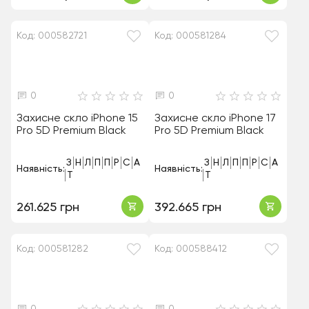
Код: 000582721
Код: 000581284
0
0
Захисне скло iPhone 15
Захисне скло iPhone 17
Pro 5D Premium Black
Pro 5D Premium Black
З
Н
Л
П
П
Р
С
А
З
Н
Л
П
П
Р
С
А
Наявність:
Наявність:
Т
Т
261.625 грн
392.665 грн
Код: 000581282
Код: 000588412