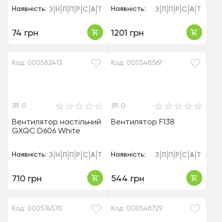
Наявність:
Наявність:
З
Н
Л
П
Р
С
А
Т
З
Л
П
Р
С
А
Т
74 грн
1201 грн
Код: 000562413
Код: 000548567
0
0
Вентилятор настільний
Вентилятор F138
GXQC D606 White
Наявність:
Наявність:
З
Н
Л
П
Р
С
А
Т
З
Л
П
Р
С
А
Т
710 грн
544 грн
Код: 000574570
Код: 000548729