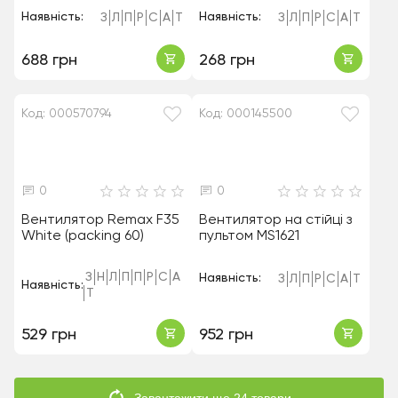
Наявність:
Наявність:
З
Л
П
Р
С
А
Т
З
Л
П
Р
С
А
Т
688 грн
268 грн
Код: 000570794
Код: 000145500
0
0
Вентилятор Remax F35
Вентилятор на стійці з
White (packing 60)
пультом MS1621
З
Н
Л
П
П
Р
С
А
Наявність:
З
Л
П
Р
С
А
Т
Наявність:
Т
529 грн
952 грн
Завантажити ще 24 товари