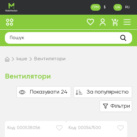
ГРН
$
UA
RU
Інше
Вентилятори
Вентилятори
Показувати 24
За популярністю
Фільтри
Код: 000538056
Код: 000547500