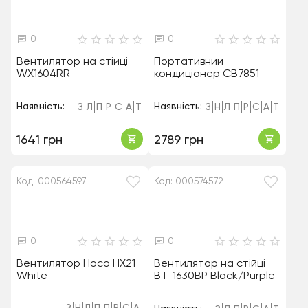
0
0
Вентилятор на стійці
Портативний
WX1604RR
кондиціонер CB7851
Наявність:
Наявність:
З
Л
П
Р
С
А
Т
З
Н
Л
П
Р
С
А
Т
1641 грн
2789 грн
Код: 000564597
Код: 000574572
0
0
Вентилятор Hoco HX21
Вентилятор на стійці
White
BT-1630BP Black/Purple