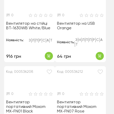
0
0
Вентилятор на стійці
Вентилятор на USB
BT-1630WB White/Blue
Orange
З
Н
Л
П
П
Р
С
А
Наявність:
З
Л
П
Р
С
А
Т
Наявність:
Т
916 грн
64 грн
Код: 000536208
Код: 000536212
0
0
Вентилятор
Вентилятор
портативний Moxom
портативний Moxom
MX-FN01 Black
MX-FN07 Rose