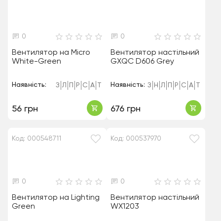
0
0
Вентилятор на Micro
Вентилятор настільний
White-Green
GXQC D606 Grey
Наявність:
Наявність:
З
Л
П
Р
С
А
Т
З
Н
Л
П
Р
С
А
Т
56 грн
676 грн
Код: 000548711
Код: 000537970
0
0
Вентилятор на Lighting
Вентилятор настільний
Green
WX1203