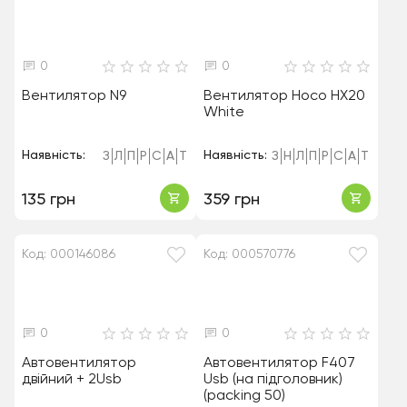
0
0
Вентилятор N9
Вентилятор Hoco HX20
White
Наявність:
Наявність:
З
Л
П
Р
С
А
Т
З
Н
Л
П
Р
С
А
Т
135 грн
359 грн
Код: 000146086
Код: 000570776
0
0
Автовентилятор
Автовентилятор F407
двійний + 2Usb
Usb (на підголовник)
(packing 50)