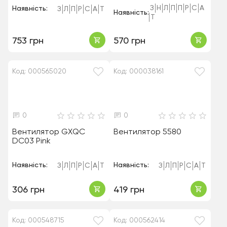
З
Н
Л
П
П
Р
С
А
Наявність:
З
Л
П
Р
С
А
Т
Наявність:
Т
753 грн
570 грн
Код: 000565020
Код: 000038161
0
0
Вентилятор GXQC
Вентилятор 5580
DC03 Pink
Наявність:
Наявність:
З
Л
П
Р
С
А
Т
З
Л
П
Р
С
А
Т
306 грн
419 грн
Код: 000548715
Код: 000562414