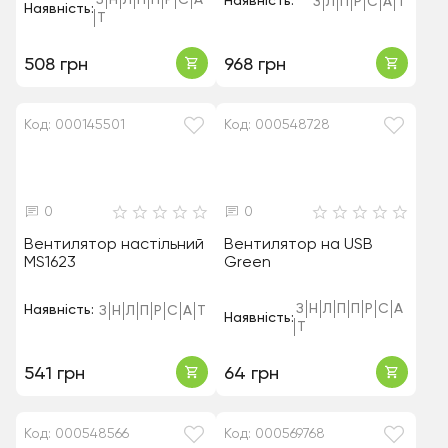
З
Н
Л
П
П
Р
С
А
Наявність:
З
Л
П
Р
С
А
Т
Наявність:
Т
508 грн
968 грн
Код: 000145501
Код: 000548728
0
0
Вентилятор настільний
Вентилятор на USB
MS1623
Green
З
Н
Л
П
П
Р
С
А
Наявність:
З
Н
Л
П
Р
С
А
Т
Наявність:
Т
541 грн
64 грн
Код: 000548566
Код: 000569768