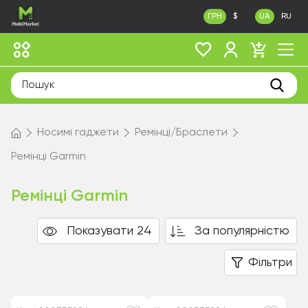
ГРН
$
UA
RU
Носимі гаджети
Ремінці/Браслети
Ремінці Garmin
Ремінці Garmin
Показувати 24
За популярністю
Фільтри