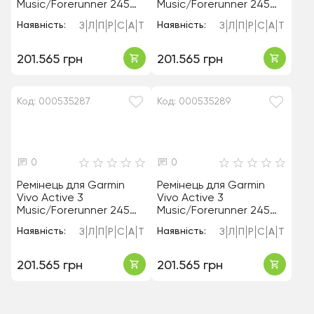
Music/Forerunner 245
Music/Forerunner 245
20mm Violet
20mm Red
Наявність:
Наявність:
З
Л
П
Р
С
А
Т
З
Л
П
Р
С
А
Т
201.565 грн
201.565 грн
Код: 000535287
Код: 000535289
0
0
Ремінець для Garmin
Ремінець для Garmin
Vivo Active 3
Vivo Active 3
Music/Forerunner 245
Music/Forerunner 245
20mm Dark Blue
20mm Black
Наявність:
Наявність:
З
Л
П
Р
С
А
Т
З
Л
П
Р
С
А
Т
201.565 грн
201.565 грн