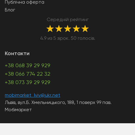
Публічна оферта
Блог
Середній рейтинг
★
★
★
★
★
4.9 из 5 зірок. 50 голосів.
Контакти
+38 068 39 29 929
+38 066 774 22 32
+38 073 39 29 929
mobimarket_lviv@ukr.net
Львів, вул.Б. Хмельницького, 188, 1 поверх 99 пав.
Мобімаркет
A PHP Error was encountered