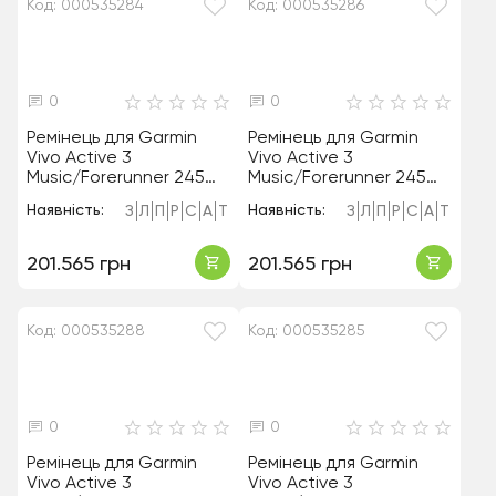
Код: 000535284
Код: 000535286
0
0
Ремінець для Garmin
Ремінець для Garmin
Vivo Active 3
Vivo Active 3
Music/Forerunner 245
Music/Forerunner 245
20mm White
20mm Rose
Наявність:
Наявність:
З
Л
П
Р
С
А
Т
З
Л
П
Р
С
А
Т
201.565 грн
201.565 грн
Код: 000535288
Код: 000535285
0
0
Ремінець для Garmin
Ремінець для Garmin
Vivo Active 3
Vivo Active 3