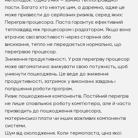
неполадок. Одна з них — заміна теплопровідної
пасти. Багато хто нехтує цим, а даремно, адже це
може призвести до серйозних ризиків, серед яких:
Перегрів процесора. Паста гарантує ефективний
тепловідвід між процесором і радіатором. Якщо вона
втрачає свої властивості через старіння або
висихання, тепло не передається нормально, що
перегріває процесор.
Зниження продуктивності. У разі перегріву процесор
може автоматично знижувати свою потужність, щоб
уникнути пошкоджень. Це веде до зниження
продуктивності, затримок у виконанні завдань і
погіршення роботи програм.
Ризик пошкодження компонентів. Постійний перегрів
не лише сповільнює роботу комп'ютера, але й часто
призводить до пошкодження процесора,
материнської плати чи інших важливих компонентів
системи.
Шум від охолодження. Коли термопаста, ціна якої