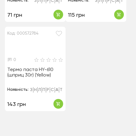
Наявність:
Наявність:
З
Л
П
Р
С
А
Т
З
Л
П
Р
С
А
Т
71 грн
115 грн
Код: 000572784
0
Термо паста HY-610
(шприц 30г) (Yellow)
Наявність:
З
Н
Л
П
Р
С
А
Т
143 грн