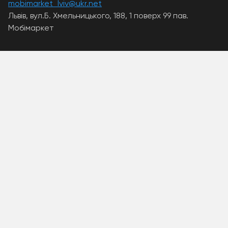
mobimarket_lviv@ukr.net
Львів, вул.Б. Хмельницького, 188, 1 поверх 99 пав.
Мобімаркет
A PHP Error was encountered
Severity: Warning
Message: Unknown: write failed: Disk quota exceeded
(122)
Filename: Unknown
Line Number: 0
Backtrace:
A PHP Error was encountered
Severity: Warning
Message: Unknown: Failed to write session data (files).
Please verify that the current setting of
session.save_path is correct
(/home/mobimar/.system/tmp)