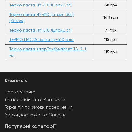
Термо паста HY-410 (шприц 3г)
68 грн
Термо паста HY-610 (шприц 30г)
143 грн
(Yellow)
Термо паста HY-510 (шприц 3г)
71 грн
ТЕРМО ПАСТА банка hy-410 біла
115 грн
Термо паста ІнтерТехКомплект TS-2, 1
115 грн
мл
Компанія
Про компанію
Як нас знайти та Контакти
Гарантія та Умови повернення
Умови доставки та Оплати
Популярні категорії