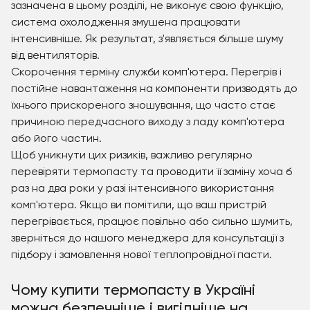
зазначена в цьому розділі, не виконує свою функцію,
система охолодження змушена працювати
інтенсивніше. Як результат, з'являється більше шуму
від вентиляторів.
Скорочення терміну служби комп'ютера. Перегрів і
постійне навантаження на компоненти призводять до
їхнього прискореного зношування, що часто стає
причиною передчасного виходу з ладу комп'ютера
або його частин.
Щоб уникнути цих ризиків, важливо регулярно
перевіряти термопасту та проводити її заміну хоча б
раз на два роки у разі інтенсивного використання
комп'ютера. Якщо ви помітили, що ваш пристрій
перегрівається, працює повільно або сильно шумить,
зверніться до нашого менеджера для консультації з
підбору і замовлення нової теплопровідної пасти.
Чому купити термопасту в Україні
можна безпечніше і вигідніше на