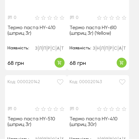
0
0
Термо паста HY-410
Термо паста HY-610
(шприц 3г)
(шприц 3г) (Yellow)
Наявність:
Наявність:
З
Л
П
Р
С
А
Т
З
Н
Л
П
Р
С
А
Т
68 грн
68 грн
Код: 000020142
Код: 000020143
0
0
Термо паста HY-510
Термо паста HY-410
(шприц 3г)
(шприц 30г)