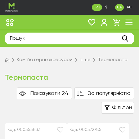
ГРН
$
UA
RU
Комп'ютерні аксесуари
Інше
Термопаста
Термопаста
Показувати 24
За популярністю
Фільтри
Код: 000553833
Код: 000572785