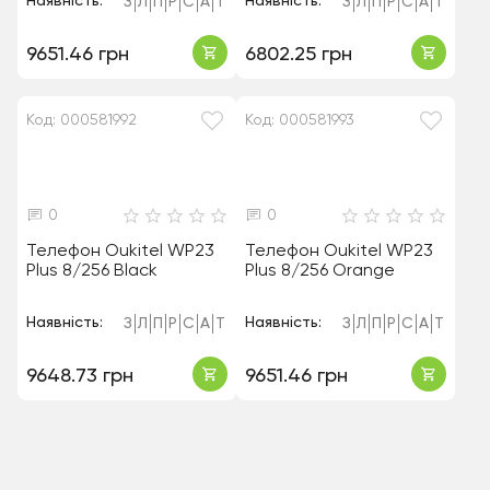
Наявність:
Наявність:
З
Л
П
Р
С
А
Т
З
Л
П
Р
С
А
Т
9651.46 грн
6802.25 грн
Код: 000581992
Код: 000581993
0
0
Телефон Oukitel WP23
Телефон Oukitel WP23
Plus 8/256 Black
Plus 8/256 Orange
Наявність:
Наявність:
З
Л
П
Р
С
А
Т
З
Л
П
Р
С
А
Т
9648.73 грн
9651.46 грн