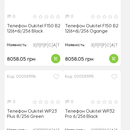
0
0
Телефон Oukitel F150 B2
Телефон Oukitel F150 B2
12(6+6)/256 Black
12(6+6)/256 Ogange
Наявність:
Наявність:
З
Л
П
Р
С
А
Т
З
Л
П
Р
С
А
Т
8058.05 грн
8058.05 грн
Код: 000581994
Код: 000581995
0
0
Телефон Oukitel WP23
Телефон Oukitel WP32
Plus 8/256 Green
Pro 6/256 Black