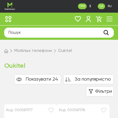
ГРН
$
UA
RU
Мобільні телефони
Oukitel
Oukitel
Показувати 24
За популярністю
Фільтри
Код: 000567977
Код: 000567976