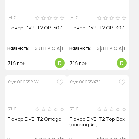
0
0
Тюнер DVB-T2 OP-507
Тюнер DVB-T2 OP-307
Наявність:
Наявність:
З
Л
П
Р
С
А
Т
З
Л
П
Р
С
А
Т
716 грн
716 грн
Код: 000558814
Код: 000556931
0
0
Тюнер DVB-T2 Omega
Тюнер DVB-T2 Top Box
(packing 40)