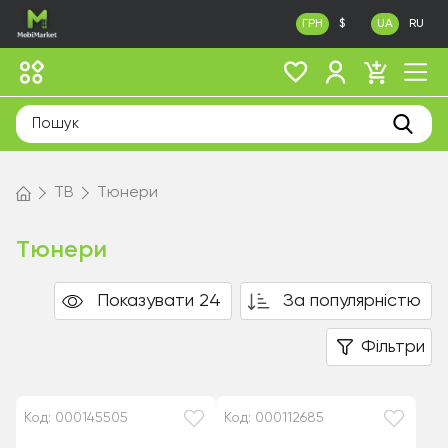
ГРН
$
UA
RU
ТВ
Тюнери
Тюнери
Показувати 24
За популярністю
Фільтри
Код: 000145505
Код: 000112685