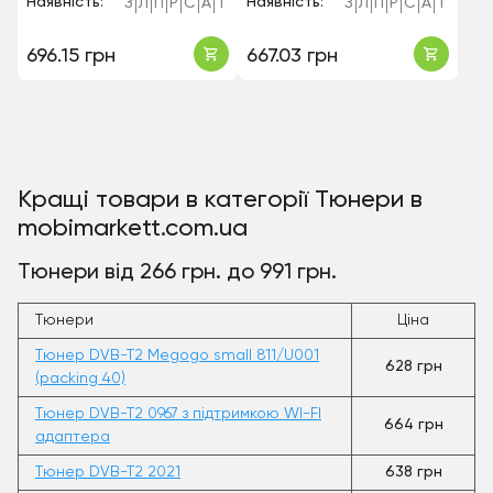
Наявність:
Наявність:
З
Л
П
Р
С
А
Т
З
Л
П
Р
С
А
Т
696.15 грн
667.03 грн
Кращі товари в категорії Тюнери в
mobimarkett.com.ua
Тюнери від 266 грн. до 991 грн.
Тюнери
Ціна
Тюнер DVB-T2 Megogo small 811/U001
628 грн
(packing 40)
Тюнер DVB-T2 0967 з підтримкою WI-FI
664 грн
адаптера
Тюнер DVB-T2 2021
638 грн