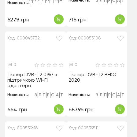
З
Н
Л
П
П
Р
С
А
Наявність:
З
Л
П
Р
С
А
Т
Наявність:
Т
627.9 грн
716 грн
Код: 000045732
Код: 000053108
0
0
Тюнер DVB-T2 0967 з
Тюнер DVB-T2 BEKO
підтримкою WI-FI
2020
адаптера
Наявність:
Наявність:
З
Л
П
Р
С
А
Т
З
Л
П
Р
С
А
Т
664 грн
687.96 грн
Код: 000539618
Код: 000539511