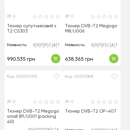
0
0
Тюнер супутниковий з
Тюнер DVB-T2 Megogo
Т2 CS303
M8/U006
Наявність:
Наявність:
З
Л
П
Р
С
А
Т
З
Л
П
Р
С
А
Т
990.535 грн
638.365 грн
Код: 000053105
Код: 000539616
0
0
Тюнер DVB-T2 Megogo
Тюнер DVB-T2 OP-407
small 811/U001 (packing
40)