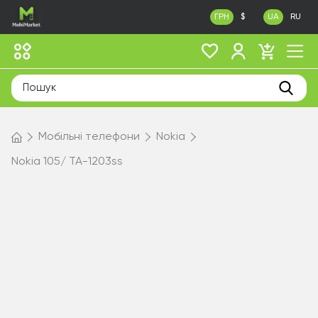
ГРН
$
UA
RU
Мобільні телефони
Nokia
Nokia 105/ TA-1203ss