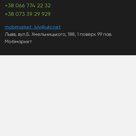
+38 066 774 22 32
+38 073 39 29 929
mobimarket_lviv@ukr.net
Львів, вул.Б. Хмельницького, 188, 1 поверх 99 пав.
Мобімаркет
A PHP Error was encountered
Severity: Warning
Message: Unknown: write failed: Disk quota exceeded
(122)
Filename: Unknown
Line Number: 0
Backtrace:
A PHP Error was encountered
Severity: Warning
Message: Unknown: Failed to write session data (files).