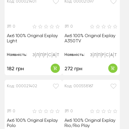
Код: 000021401
Код: 000021397
0
0
Акб 100% Original Explay
Акб 100% Original Explay
Light
A350TV
Наявність:
Наявність:
З
Л
П
Р
С
А
Т
З
Л
П
Р
С
А
Т
182 грн
272 грн
Код: 000021402
Код: 000558167
0
0
Акб 100% Original Explay
Акб 100% Original Explay
Polo
Rio/Rio Play