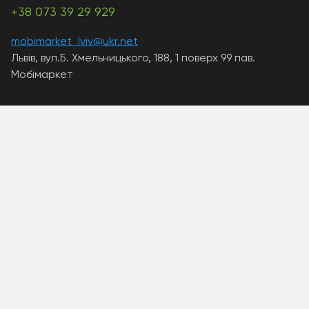
+38 073 39 29 929
mobimarket_lviv@ukr.net
Львів, вул.Б. Хмельницького, 188, 1 поверх 99 пав.
Мобімаркет
A PHP Error was encountered
Severity: Warning
Message: Unknown: write failed: Disk quota exceeded
(122)
Filename: Unknown
Line Number: 0
Backtrace:
A PHP Error was encountered
Severity: Warning
Message: Unknown: Failed to write session data (files).
Please verify that the current setting of