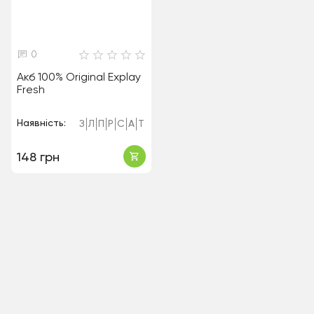
0
Акб 100% Original Explay
Fresh
Наявність:
З
Л
П
Р
С
А
Т
148 грн