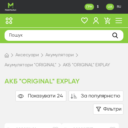
ГРН
$
UA
RU
Аксесуари
Акумулятори
Акумулятори "ORIGINAL"
АКБ "ORIGINAL" EXPLAY
АКБ "ORIGINAL" EXPLAY
Показувати 24
За популярністю
Фільтри