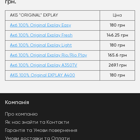
грн.
АКБ "ORIGINAL" EXPLAY
Ціна
Акб 100% Original Explay Easy
180 грн
Акб 100% Original Explay Fresh
146.25 грн
Акб 100% Original Explay Light
180 грн
Акб 100% Original Explay Rio/Rio Play
165.6 грн
Акб 100% Original Explay A350TV
269.1 грн
АКБ 100% Original EXPLAY A400
180 грн
Компанія
Про компанію
Як нас знайти та Контакти
Гарантія та Умови повернення
Умови доставки та Оплати