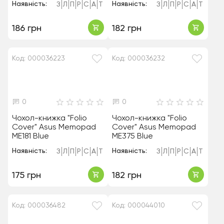
Наявність:
Наявність:
З
Л
П
Р
С
А
Т
З
Л
П
Р
С
А
Т
186 грн
182 грн
Код: 000036223
Код: 000036232
0
0
Чохол-книжка "Folio
Чохол-книжка "Folio
Cover" Asus Memopad
Cover" Asus Memopad
ME181 Blue
ME375 Blue
Наявність:
Наявність:
З
Л
П
Р
С
А
Т
З
Л
П
Р
С
А
Т
175 грн
182 грн
Код: 000036482
Код: 000044010