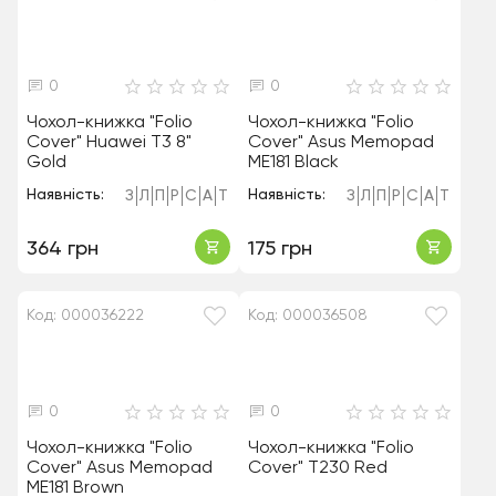
0
0
Чохол-книжка "Folio
Чохол-книжка "Folio
Cover" Huawei T3 8"
Cover" Asus Memopad
Gold
ME181 Black
Наявність:
Наявність:
З
Л
П
Р
С
А
Т
З
Л
П
Р
С
А
Т
364 грн
175 грн
Код: 000036222
Код: 000036508
0
0
Чохол-книжка "Folio
Чохол-книжка "Folio
Cover" Asus Memopad
Cover" T230 Red
ME181 Brown