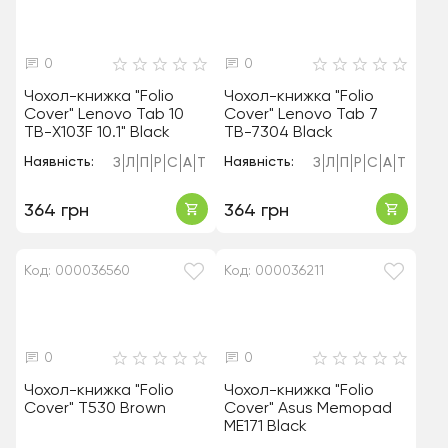
0
0
Чохол-книжка "Folio
Чохол-книжка "Folio
Cover" Lenovo Tab 10
Cover" Lenovo Tab 7
TB-X103F 10.1" Black
TB-7304 Black
Наявність:
Наявність:
З
Л
П
Р
С
А
Т
З
Л
П
Р
С
А
Т
364 грн
364 грн
Код: 000036560
Код: 000036211
0
0
Чохол-книжка "Folio
Чохол-книжка "Folio
Cover" T530 Brown
Cover" Asus Memopad
ME171 Black