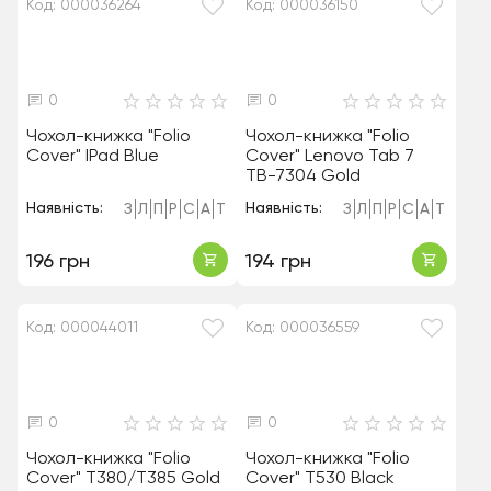
Код: 000036264
Код: 000036150
0
0
Чохол-книжка "Folio
Чохол-книжка "Folio
Cover" IPad Blue
Cover" Lenovo Tab 7
TB-7304 Gold
Наявність:
Наявність:
З
Л
П
Р
С
А
Т
З
Л
П
Р
С
А
Т
196 грн
194 грн
Код: 000044011
Код: 000036559
0
0
Чохол-книжка "Folio
Чохол-книжка "Folio
Cover" T380/T385 Gold
Cover" T530 Black