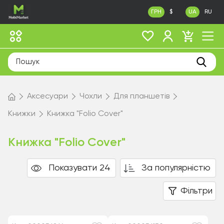
ГРН
$
UA
RU
Аксесуари
Чохли
Для планшетів
Книжки
Книжка "Folio Cover"
Книжка "Folio Cover"
Показувати 24
За популярністю
Фільтри