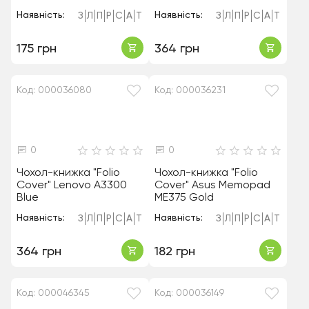
Наявність:
Наявність:
З
Л
П
Р
С
А
Т
З
Л
П
Р
С
А
Т
175 грн
364 грн
Код: 000036080
Код: 000036231
0
0
Чохол-книжка "Folio
Чохол-книжка "Folio
Cover" Lenovo A3300
Cover" Asus Memopad
Blue
ME375 Gold
Наявність:
Наявність:
З
Л
П
Р
С
А
Т
З
Л
П
Р
С
А
Т
364 грн
182 грн
Код: 000046345
Код: 000036149