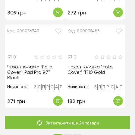
309 грн
272 грн
Код: 000036343
Код: 000036483
0
0
Чохол-книжка "Folio
Чохол-книжка "Folio
Cover" IPad Pro 9.7''
Cover" T110 Gold
Black
Наявність:
Наявність:
З
Л
П
Р
С
А
Т
З
Л
П
Р
С
А
Т
271 грн
182 грн
Завантажити ще 24 товари