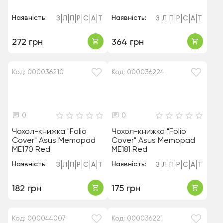
Наявність:
Наявність:
З
Л
П
Р
С
А
Т
З
Л
П
Р
С
А
Т
272 грн
364 грн
Код: 000036210
Код: 000036224
0
0
Чохол-книжка "Folio
Чохол-книжка "Folio
Cover" Asus Memopad
Cover" Asus Memopad
ME170 Red
ME181 Red
Наявність:
Наявність:
З
Л
П
Р
С
А
Т
З
Л
П
Р
С
А
Т
182 грн
175 грн
Код: 000044007
Код: 000036221