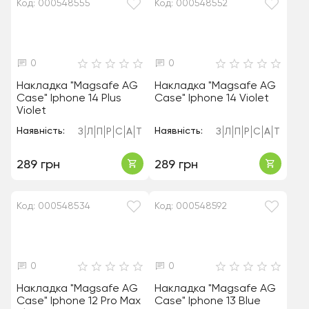
Код: 000548555
Код: 000548552
0
0
Накладка "Magsafe AG
Накладка "Magsafe AG
Case" Iphone 14 Plus
Case" Iphone 14 Violet
Violet
Наявність:
Наявність:
З
Л
П
Р
С
А
Т
З
Л
П
Р
С
А
Т
289 грн
289 грн
Код: 000548534
Код: 000548592
0
0
Накладка "Magsafe AG
Накладка "Magsafe AG
Case" Iphone 12 Pro Max
Case" Iphone 13 Blue