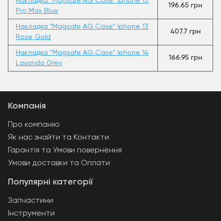
Накладка "Magsafe AG Case" Iphone 13
196.65 грн
Pro Max Blue
Накладка "Magsafe AG Case" Iphone 13
407.7 грн
Rose Gold
Накладка "Magsafe AG Case" Iphone 14
166.95 грн
Lavanda Grey
Компанія
Про компанію
Як нас знайти та Контакти
Гарантія та Умови повернення
Умови доставки та Оплати
Популярні категорії
Запчастини
Інструменти