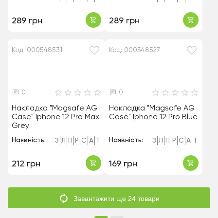
289 грн
289 грн
Код: 000548531
Код: 000548527
0
0
Накладка "Magsafe AG
Накладка "Magsafe AG
Case" Iphone 12 Pro Max
Case" Iphone 12 Pro Blue
Grey
Наявність:
Наявність:
З
Л
П
Р
С
А
Т
З
Л
П
Р
С
А
Т
212 грн
169 грн
Завантажити ще 24 товари