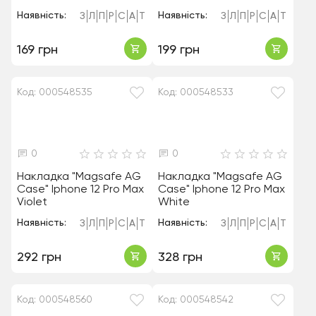
Наявність:
Наявність:
З
Л
П
Р
С
А
Т
З
Л
П
Р
С
А
Т
169 грн
199 грн
Код: 000548535
Код: 000548533
0
0
Накладка "Magsafe AG
Накладка "Magsafe AG
Case" Iphone 12 Pro Max
Case" Iphone 12 Pro Max
Violet
White
Наявність:
Наявність:
З
Л
П
Р
С
А
Т
З
Л
П
Р
С
А
Т
292 грн
328 грн
Код: 000548560
Код: 000548542