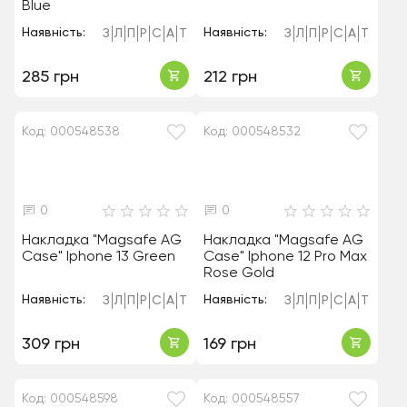
Blue
Наявність:
Наявність:
З
Л
П
Р
С
А
Т
З
Л
П
Р
С
А
Т
285 грн
212 грн
Код: 000548538
Код: 000548532
0
0
Накладка "Magsafe AG
Накладка "Magsafe AG
Case" Iphone 13 Green
Case" Iphone 12 Pro Max
Rose Gold
Наявність:
Наявність:
З
Л
П
Р
С
А
Т
З
Л
П
Р
С
А
Т
309 грн
169 грн
Код: 000548598
Код: 000548557