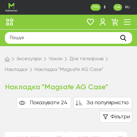
ГРН
$
UA
RU
Аксесуари
Чохли
Для телефонів
Накладки
Накладка "Magsafe AG Case"
Накладка "Magsafe AG Case"
Показувати 24
За популярністю
Фільтри