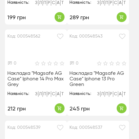
Наявність:
Наявність:
З
Л
П
Р
С
А
Т
З
Л
П
Р
С
А
Т
199 грн
289 грн
Код: 000548562
Код: 000548543
0
0
Накладка "Magsafe AG
Накладка "Magsafe AG
Case" Iphone 14 Pro Max
Case" Iphone 13 Pro
Grey
Green
Наявність:
Наявність:
З
Л
П
Р
С
А
Т
З
Л
П
Р
С
А
Т
212 грн
245 грн
Код: 000548539
Код: 000548537