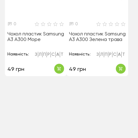
0
0
Чохол пластик Samsung
Чохол пластик Samsung
A3 A300 Море
A3 A300 Зелена трава
Наявність:
Наявність:
З
Л
П
Р
С
А
Т
З
Л
П
Р
С
А
Т
49 грн
49 грн