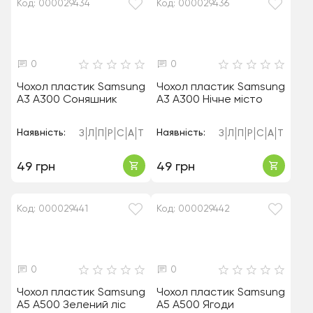
Код: 000029434
Код: 000029436
0
0
Чохол пластик Samsung
Чохол пластик Samsung
A3 A300 Соняшник
A3 A300 Нічне місто
Наявність:
Наявність:
З
Л
П
Р
С
А
Т
З
Л
П
Р
С
А
Т
49 грн
49 грн
Код: 000029441
Код: 000029442
0
0
Чохол пластик Samsung
Чохол пластик Samsung
A5 A500 Зелений ліс
A5 A500 Ягоди