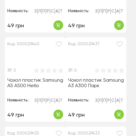
Наявність:
Наявність:
З
Л
П
Р
С
А
Т
З
Л
П
Р
С
А
Т
49 грн
49 грн
Код: 000029440
Код: 000029437
0
0
Чохол пластик Samsung
Чохол пластик Samsung
A5 A500 Небо
A3 A300 Парк
Наявність:
Наявність:
З
Л
П
Р
С
А
Т
З
Л
П
Р
С
А
Т
49 грн
49 грн
Код: 000029435
Код: 000029433