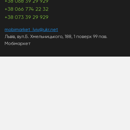
+38 068 39 29 929
+38 066 774 22 32
+38 073 39 29 929
mobimarket_lviv@ukr.net
Львів, вул.Б. Хмельницького, 188, 1 поверх 99 пав.
Мобімаркет
A PHP Error was encountered
Severity: Warning
Message: Unknown: write failed: Disk quota exceeded
(122)
Filename: Unknown
Line Number: 0
Backtrace:
A PHP Error was encountered
Severity: Warning