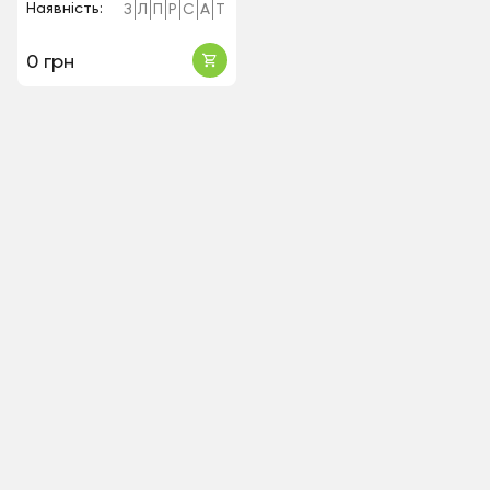
Наявність:
З
Л
П
Р
С
А
Т
0 грн