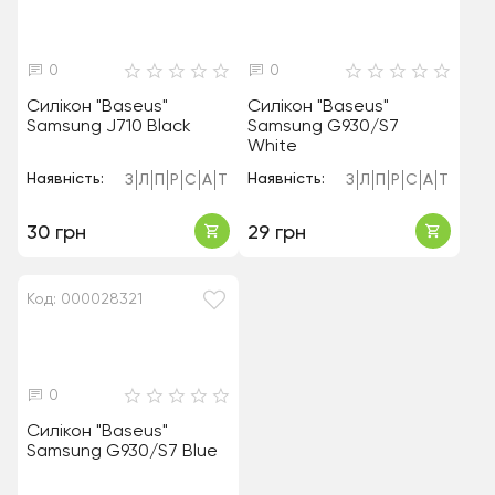
0
0
Силікон "Baseus"
Силікон "Baseus"
Samsung J710 Black
Samsung G930/S7
White
Наявність:
Наявність:
З
Л
П
Р
С
А
Т
З
Л
П
Р
С
А
Т
30 грн
29 грн
Код: 000028321
0
Силікон "Baseus"
Samsung G930/S7 Blue