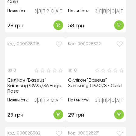
Gold
Наявність:
Наявність:
З
Л
П
Р
С
А
Т
З
Л
П
Р
С
А
Т
29 грн
58 грн
Код: 000028318
Код: 000028322
0
0
Силікон "Baseus"
Силікон "Baseus"
Samsung G925/S6 Edge
Samsung G930/S7 Gold
Rose
Наявність:
Наявність:
З
Л
П
Р
С
А
Т
З
Л
П
Р
С
А
Т
29 грн
29 грн
Код: 000028302
Код: 000028271