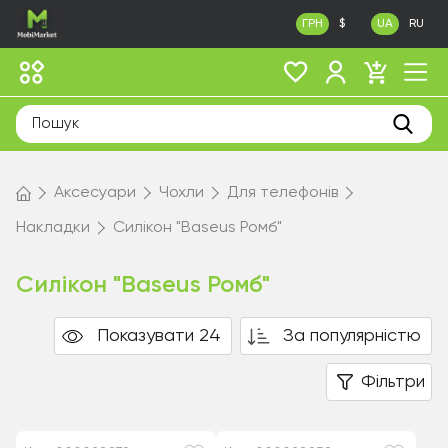
ГРН
$
UA
RU
Аксесуари
Чохли
Для телефонів
Накладки
Силікон "Baseus Ромб"
Силікон "Baseus Ромб"
Показувати 24
За популярністю
Фільтри