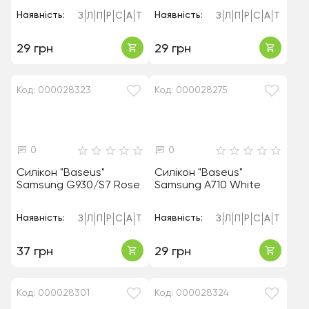
Наявність:
Наявність:
З
Л
П
Р
С
А
Т
З
Л
П
Р
С
А
Т
29 грн
29 грн
Код: 000028323
Код: 000028275
0
0
Силікон "Baseus"
Силікон "Baseus"
Samsung G930/S7 Rose
Samsung A710 White
Наявність:
Наявність:
З
Л
П
Р
С
А
Т
З
Л
П
Р
С
А
Т
37 грн
29 грн
Код: 000028301
Код: 000028324