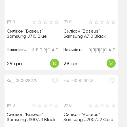
0
0
Силікон "Baseus"
Силікон "Baseus"
Samsung J710 Blue
Samsung A710 Black
Наявність:
Наявність:
З
Л
П
Р
С
А
Т
З
Л
П
Р
С
А
Т
29 грн
29 грн
Код: 000028276
Код: 000028293
0
0
Силікон "Baseus"
Силікон "Baseus"
Samsung J100/J1 Black
Samsung J200/J2 Gold