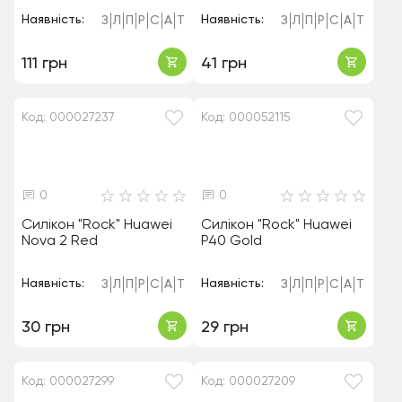
Наявність:
Наявність:
З
Л
П
Р
С
А
Т
З
Л
П
Р
С
А
Т
111 грн
41 грн
Код: 000027237
Код: 000052115
0
0
Силікон "Rock" Huawei
Силікон "Rock" Huawei
Nova 2 Red
P40 Gold
Наявність:
Наявність:
З
Л
П
Р
С
А
Т
З
Л
П
Р
С
А
Т
30 грн
29 грн
Код: 000027299
Код: 000027209