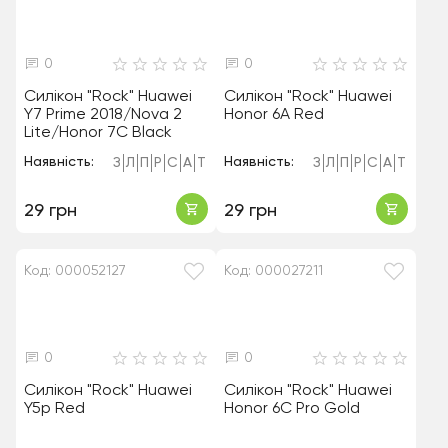
0
0
Силікон "Rock" Huawei
Силікон "Rock" Huawei
Y7 Prime 2018/Nova 2
Honor 6A Red
Lite/Honor 7C Black
Наявність:
Наявність:
З
Л
П
Р
С
А
Т
З
Л
П
Р
С
А
Т
29 грн
29 грн
Код: 000052127
Код: 000027211
0
0
Силікон "Rock" Huawei
Силікон "Rock" Huawei
Y5p Red
Honor 6C Pro Gold