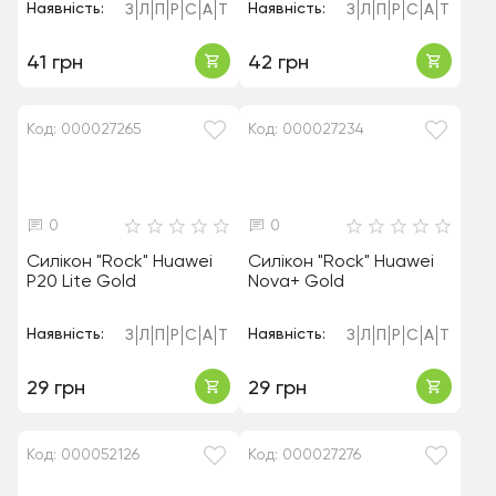
Наявність:
Наявність:
З
Л
П
Р
С
А
Т
З
Л
П
Р
С
А
Т
41 грн
42 грн
Код: 000027265
Код: 000027234
0
0
Силікон "Rock" Huawei
Силікон "Rock" Huawei
P20 Lite Gold
Nova+ Gold
Наявність:
Наявність:
З
Л
П
Р
С
А
Т
З
Л
П
Р
С
А
Т
29 грн
29 грн
Код: 000052126
Код: 000027276