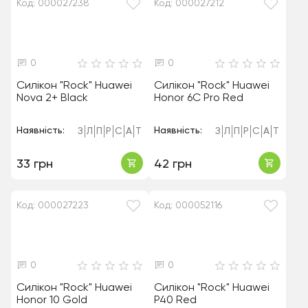
Код: 000027238
Код: 000027212
0
0
Силікон "Rock" Huawei
Силікон "Rock" Huawei
Nova 2+ Black
Honor 6C Pro Red
Наявність:
Наявність:
З
Л
П
Р
С
А
Т
З
Л
П
Р
С
А
Т
33 грн
42 грн
Код: 000027223
Код: 000052116
0
0
Силікон "Rock" Huawei
Силікон "Rock" Huawei
Honor 10 Gold
P40 Red