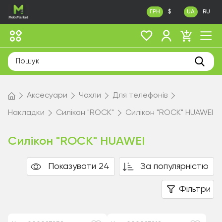
ГРН
$
UA
RU
Аксесуари
Чохли
Для телефонів
Накладки
Силікон "ROCK"
Силікон "ROCK" HUAWEI
Силікон "ROCK" HUAWEI
Показувати 24
За популярністю
Фільтри