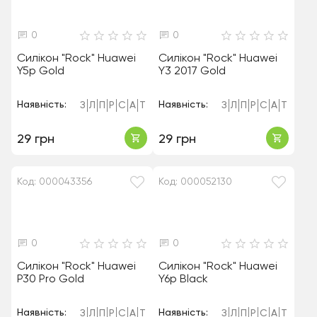
0
0
Силікон "Rock" Huawei
Силікон "Rock" Huawei
Y5p Gold
Y3 2017 Gold
Наявність:
Наявність:
З
Л
П
Р
С
А
Т
З
Л
П
Р
С
А
Т
29 грн
29 грн
Код: 000043356
Код: 000052130
0
0
Силікон "Rock" Huawei
Силікон "Rock" Huawei
P30 Pro Gold
Y6p Black
Наявність:
Наявність:
З
Л
П
Р
С
А
Т
З
Л
П
Р
С
А
Т