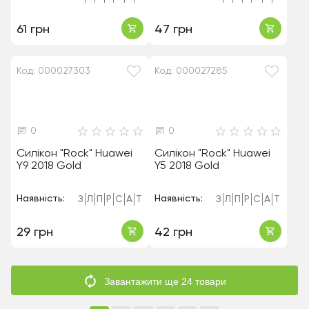
61 грн
47 грн
Код: 000027303
Код: 000027285
0
0
Силікон "Rock" Huawei
Силікон "Rock" Huawei
Y9 2018 Gold
Y5 2018 Gold
Наявність:
Наявність:
З
Л
П
Р
С
А
Т
З
Л
П
Р
С
А
Т
29 грн
42 грн
Завантажити ще 24 товари