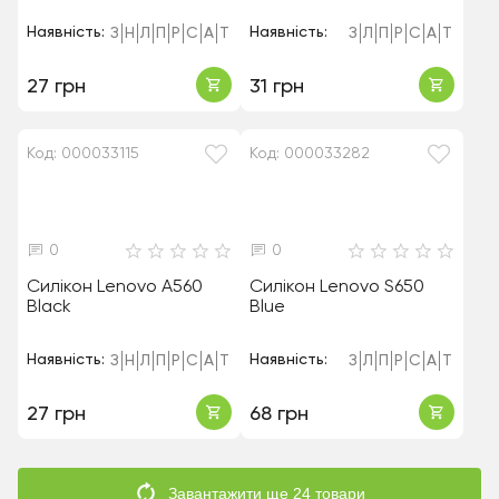
Наявність:
Наявність:
З
Н
Л
П
Р
С
А
Т
З
Л
П
Р
С
А
Т
27 грн
31 грн
Код: 000033115
Код: 000033282
0
0
Силікон Lenovo A560
Силікон Lenovo S650
Black
Blue
Наявність:
Наявність:
З
Н
Л
П
Р
С
А
Т
З
Л
П
Р
С
А
Т
27 грн
68 грн
Завантажити ще 24 товари