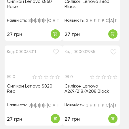
Силікон Lenovo s860
Силікон Lenovo s860
Rose
Black
Наявність:
Наявність:
З
Н
Л
П
Р
С
А
Т
З
Н
Л
П
Р
С
А
Т
27 грн
27 грн
Код: 000033311
Код: 000032985
0
0
Силікон Lenovo S820
Силікон Lenovo
Red
A269/218/A208 Black
Наявність:
Наявність:
З
Н
Л
П
Р
С
А
Т
З
Н
Л
П
Р
С
А
Т
27 грн
27 грн