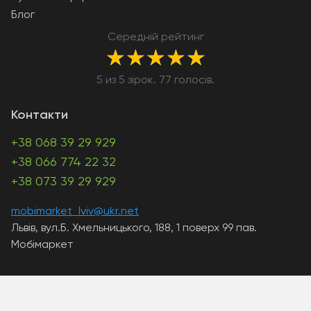
Блог
Середній рейтинг
★
★
★
★
★
5 из 5 зірок. 77 голосів.
Контакти
+38 068 39 29 929
+38 066 774 22 32
+38 073 39 29 929
mobimarket_lviv@ukr.net
Львів, вул.Б. Хмельницького, 188, 1 поверх 99 пав.
Мобімаркет
A PHP Error was encountered
Severity: Warning