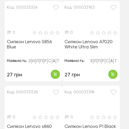
Код: 000033324
Код: 000033183
0
0
Силікон Lenovo S856
Силікон Lenovo A7020
Blue
White Ultra Slim
Наявність:
Наявність:
З
Н
Л
П
Р
С
А
Т
З
Л
П
Р
С
А
Т
27 грн
27 грн
Код: 000033328
Код: 000033396
0
0
Силікон Lenovo s860
Силікон Lenovo P1 Black