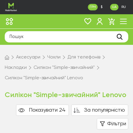
ГРН
$
UA
RU
Аксесуари
Чохли
Для телефонів
Накладки
Силікон "Simple-звичайний"
Силікон "Simple-звичайний" Lenovo
Силікон "Simple-звичайний" Lenovo
Показувати 24
За популярністю
Фільтри