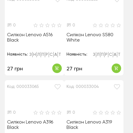
0
0
Силікон Lenovo A516
Силікон Lenovo S580
Black
White
Наявність:
Наявність:
З
Н
Л
П
Р
С
А
Т
З
Л
П
Р
С
А
Т
27 грн
27 грн
Код: 000033065
Код: 000033004
0
0
Силікон Lenovo A396
Силікон Lenovo A319
Black
Black