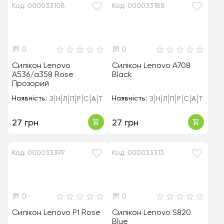
Код: 000033108
Код: 000033188
0
0
Силікон Lenovo
Силікон Lenovo A708
A536/a358 Rose
Black
Прозорий
Наявність:
Наявність:
З
Н
Л
П
Р
С
А
Т
З
Н
Л
П
Р
С
А
Т
27 грн
27 грн
Код: 000033399
Код: 000033313
0
0
Силікон Lenovo P1 Rose
Силікон Lenovo S820
Blue