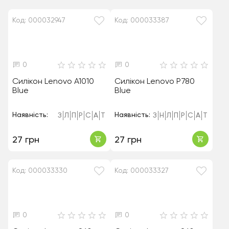
Код: 000032947
Код: 000033387
0
0
Силікон Lenovo A1010
Силікон Lenovo P780
Blue
Blue
Наявність:
Наявність:
З
Л
П
Р
С
А
Т
З
Н
Л
П
Р
С
А
Т
27 грн
27 грн
Код: 000033330
Код: 000033327
0
0