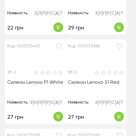
Наявність:
Наявність:
З
Л
П
Р
С
А
Т
З
Л
П
Р
С
А
Т
22 грн
29 грн
Код: 000033400
Код: 000033365
0
0
Силікон Lenovo P1 White
Силікон Lenovo S1 Red
Наявність:
Наявність:
З
Н
Л
П
Р
С
А
Т
З
Л
П
Р
С
А
Т
27 грн
27 грн
Код: 000033088
Код: 000033265