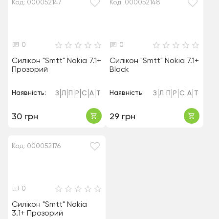
Код: 000052147
Код: 000052148
0
0
Силікон "Smtt" Nokia 7.1+
Силікон "Smtt" Nokia 7.1+
Прозорий
Black
Наявність:
Наявність:
З
Л
П
Р
С
А
Т
З
Л
П
Р
С
А
Т
30 грн
29 грн
Код: 000052176
0
Силікон "Smtt" Nokia
3.1+ Прозорий