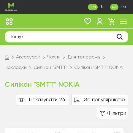
ГРН
$
UA
RU
Аксесуари
Чохли
Для телефонів
Накладки
Силікон "SMTT"
Силікон "SMTT" NOKIA
Силікон "SMTT" NOKIA
Показувати 24
За популярністю
Фільтри