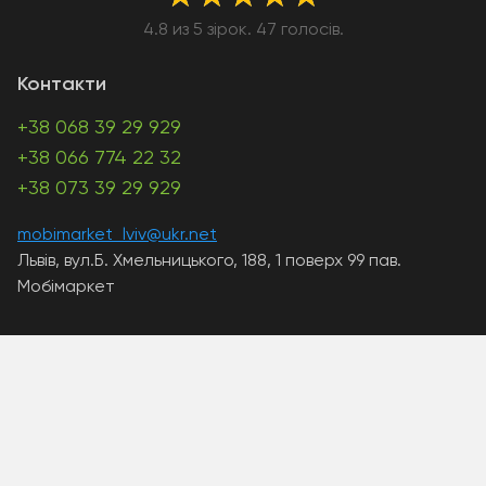
4.8 из 5 зірок. 47 голосів.
Контакти
+38 068 39 29 929
+38 066 774 22 32
+38 073 39 29 929
mobimarket_lviv@ukr.net
Львів, вул.Б. Хмельницького, 188, 1 поверх 99 пав.
Мобімаркет
A PHP Error was encountered
Severity: Warning
Message: Unknown: write failed: Disk quota exceeded
(122)
Filename: Unknown