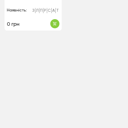
Наявність:
З
Л
П
Р
С
А
Т
0 грн