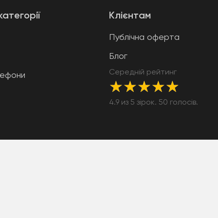
категорії
Клієнтам
Публічна оферта
Блог
Середній рейтинг
лефони
★
★
★
★
★
4.9 из 5 зірок. 50 голосів.
2)