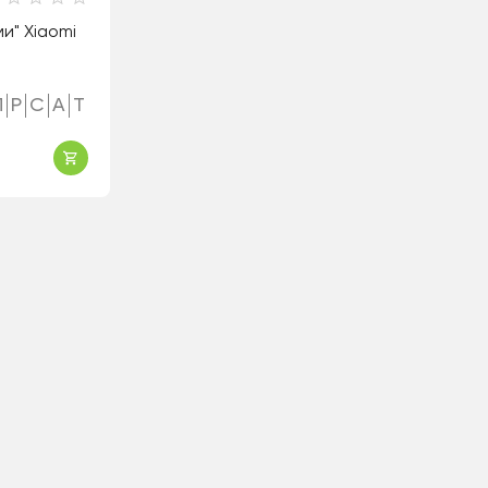
ми" Xiaomi
П
Р
С
А
Т