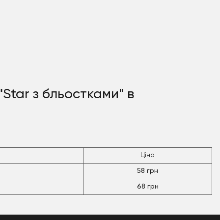
"Star з бльостками" в
Ціна
58 грн
68 грн