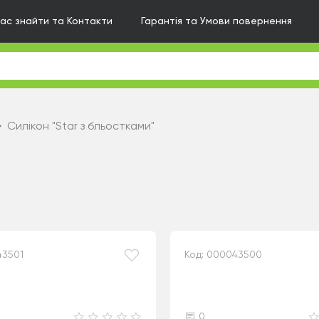
нас знайти та Контакти
Гарантія та Умови повернення
Силікон "Star з бльостками"
43501
Код: 000043500
0