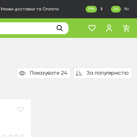
Умови доставки та Оплати
ГРН
$
UA
RU
Показувати 24
За популярністю