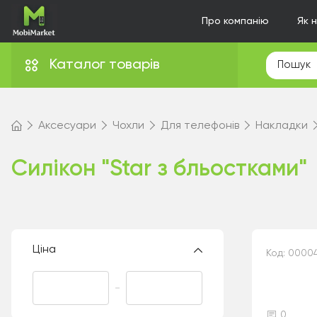
Про компанію
Як 
Каталог товарів
Аксесуари
Чохли
Для телефонів
Накладки
Силікон "Star з бльостками"
Ціна
Код: 0000
0