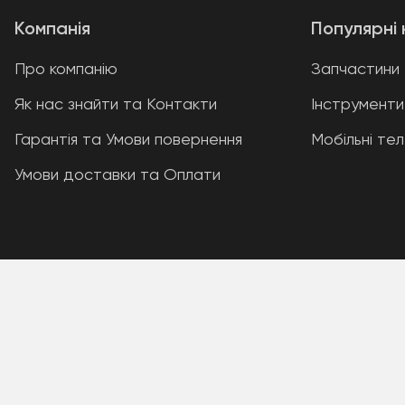
Компанія
Популярні 
Про компанію
Запчастини
Як нас знайти та Контакти
Інструменти
Гарантія та Умови повернення
Мобільні те
Умови доставки та Оплати
A PHP Error was encountered
Severity: Warning
Message: Unknown: write failed: Disk quota exceeded (12
Filename: Unknown
Line Number: 0
Backtrace: