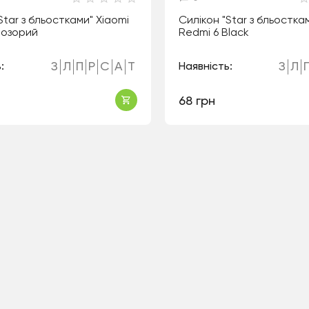
Star з бльостками" Xiaomi
Силікон "Star з бльостка
розорий
Redmi 6 Black
З
Л
П
Р
С
А
Т
З
Л
:
Наявність:
68 грн