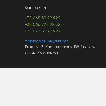
Контакти
+38 068 39 29 929
+38 066 774 22 32
+38 073 39 29 929
mobimarket_lviv@ukr.net
Львів, вул.Б. Хмельницького, 188, 1 поверх
99 пав. Мобімаркет