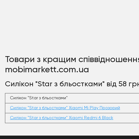
Товари з кращим співвідношенням
mobimarkett.com.ua
Силікон "Star з бльостками" від 58 грн
Силікон "Star з бльостками"
Силікон "Star з бльостками" Xiaomi Mi Play Прозорий
Силікон "Star з бльостками" Xiaomi Redmi 6 Black