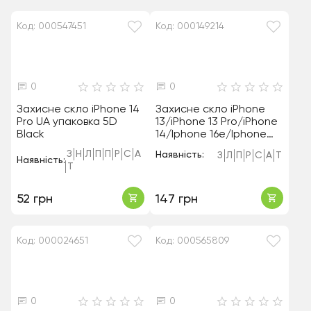
Код: 000547451
Код: 000149214
0
0
Захисне скло iPhone 14
Захисне скло iPhone
Pro UA упаковка 5D
13/iPhone 13 Pro/iPhone
Black
14/Iphone 16e/Iphone
17e 5D Black
З
Н
Л
П
П
Р
С
А
Наявність:
З
Л
П
Р
С
А
Т
Наявність:
Т
52 грн
147 грн
Код: 000024651
Код: 000565809
0
0