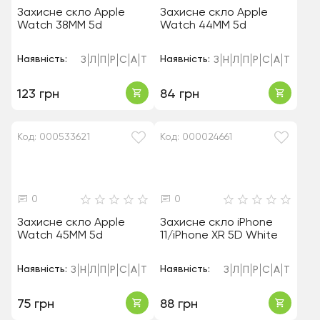
Захисне скло Apple
Захисне скло Apple
Watch 38MM 5d
Watch 44MM 5d
Наявність:
Наявність:
З
Л
П
Р
С
А
Т
З
Н
Л
П
Р
С
А
Т
123 грн
84 грн
Код: 000533621
Код: 000024661
0
0
Захисне скло Apple
Захисне скло iPhone
Watch 45MM 5d
11/iPhone XR 5D White
Наявність:
Наявність:
З
Н
Л
П
Р
С
А
Т
З
Л
П
Р
С
А
Т
75 грн
88 грн