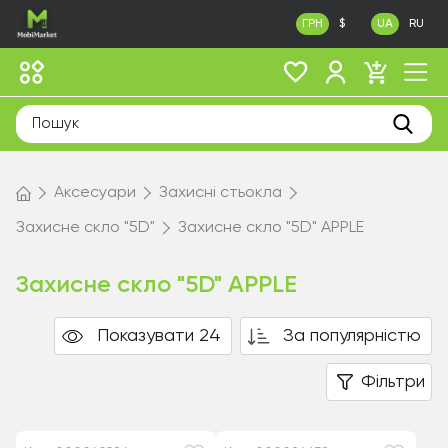
ГРН
$
UA
RU
Аксесуари
Захисні стьокла
Захисне скло "5D"
Захисне скло "5D" APPLE
Захисне скло "5D" APPLE
Показувати 24
За популярністю
Фільтри