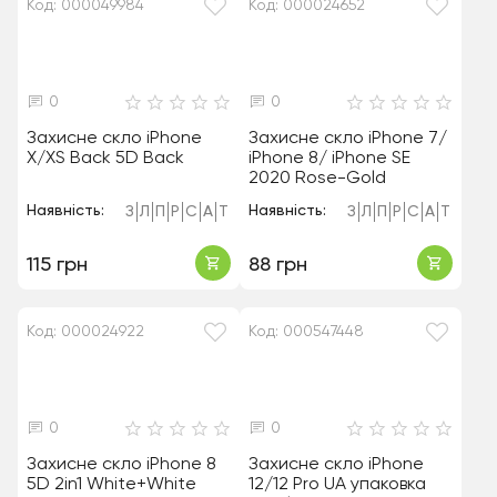
Код: 000049984
Код: 000024652
0
0
Захисне скло iPhone
Захисне скло iPhone 7/
X/XS Back 5D Back
iPhone 8/ iPhone SE
2020 Rose-Gold
Наявність:
Наявність:
З
Л
П
Р
С
А
Т
З
Л
П
Р
С
А
Т
115 грн
88 грн
Код: 000024922
Код: 000547448
0
0
Захисне скло iPhone 8
Захисне скло iPhone
5D 2in1 White+White
12/12 Pro UA упаковка