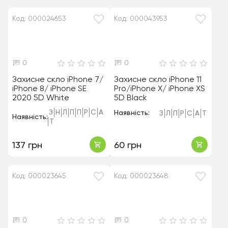
Код: 000024653
Код: 000043953
0
0
Захисне скло iPhone 7/
Захисне скло iPhone 11
iPhone 8/ iPhone SE
Pro/iPhone X/ iPhone XS
2020 5D White
5D Black
З
Н
Л
П
П
Р
С
А
Наявність:
З
Л
П
Р
С
А
Т
Наявність:
Т
137 грн
60 грн
Код: 000023645
Код: 000023648
0
0