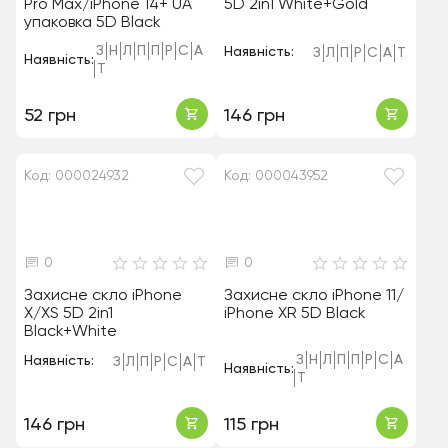
Pro Max/iPhone 14+ UA
5D 2in1 White+Gold
упаковка 5D Black
З
Н
Л
П
П
Р
С
А
Наявність:
З
Л
П
Р
С
А
Т
Наявність:
Т
52 грн
146 грн
Код: 000024932
Код: 000043952
0
0
Захисне скло iPhone
Захисне скло iPhone 11/
X/XS 5D 2in1
iPhone XR 5D Black
Black+White
З
Н
Л
П
П
Р
С
А
Наявність:
З
Л
П
Р
С
А
Т
Наявність:
Т
146 грн
115 грн