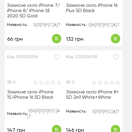
Захисне скло iPhone 7/
Захисне скло iPhone 16
iPhone 8/ iPhone SE
Plus 5D Black
2020 5D Gold
Наявність:
Наявність:
З
Л
П
Р
С
А
Т
З
Н
Л
П
Р
С
А
Т
66 грн
132 грн
Код: 000555256
Код: 000024928
0
0
Захисне скло iPhone
Захисне скло iPhone 8+
15/iPhone 16 5D Black
5D 2in1 White+White
З
Н
Л
П
П
Р
С
А
Наявність:
З
Л
П
Р
С
А
Т
Наявність:
Т
147 грн
146 грн