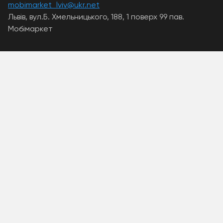
mobimarket_lviv@ukr.net
Львів, вул.Б. Хмельницького, 188, 1 поверх 99 пав.
Мобімаркет
A PHP Error was encountered
Severity: Warning
Message: Unknown: write failed: Disk quota exceeded
(122)
Filename: Unknown
Line Number: 0
Backtrace:
A PHP Error was encountered
Severity: Warning
Message: Unknown: Failed to write session data (files).
Please verify that the current setting of
session.save_path is correct
(/home/mobimar/.system/tmp)