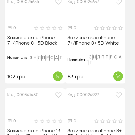
Код: 000024654
Код: 000024657
0
0
Захисне скло iPhone
Захисне скло iPhone
7+/iPhone 8+ 5D Black
7+/iPhone 8+ 5D White
З
Н
Л
П
П
Р
С
А
Наявність:
З
Н
Л
П
Р
С
А
Т
Наявність:
Т
102 грн
83 грн
Код: 000547450
Код: 000024927
0
0
Захисне скло iPhone 13
Захисне скло iPhone 8+