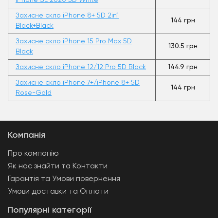
iPhone SE 2020 5D White
Захисне скло iPhone 8+ 5D 2in1
144 грн
Black+Black
Захисне скло iPhone 15 Pro Max 5D
130.5 грн
Black
Захисне скло iPhone 12/12 Pro 5D Black
144.9 грн
Захисне скло iPhone 7+/iPhone 8+ 5D
144 грн
Rose-Gold
Компанія
Про компанію
Як нас знайти та Контакти
Гарантія та Умови повернення
Умови доставки та Оплати
Популярні категорії