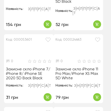
5D Black
З
Н
Л
П
П
Р
С
А
Наявність:
З
Л
П
Р
С
А
Т
Наявність:
Т
154 грн
52 грн
Код: 000053601
Код: 000024663
0
0
Захисне скло iPhone 7/
Захисне скло iPhone 11
iPhone 8/ iPhone SE
Pro Max/iPhone XS Max
2020 5D Back Black
5D White
Наявність:
Наявність:
З
Л
П
Р
С
А
Т
З
Н
Л
П
Р
С
А
Т
31 грн
79 грн