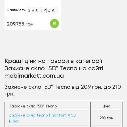
Наявність:
З
Н
Л
П
Р
С
А
Т
209.755 грн
Кращі ціни на товари в категорії
Захисне скло "5D" Tecno на сайті
mobimarkett.com.ua
Захисне скло "5D" Tecno від 209 грн. до 210
грн.
Захисне скло "5D" Tecno
Ціна
Захисне скло Tecno Phantom X 5D
210 грн
Black