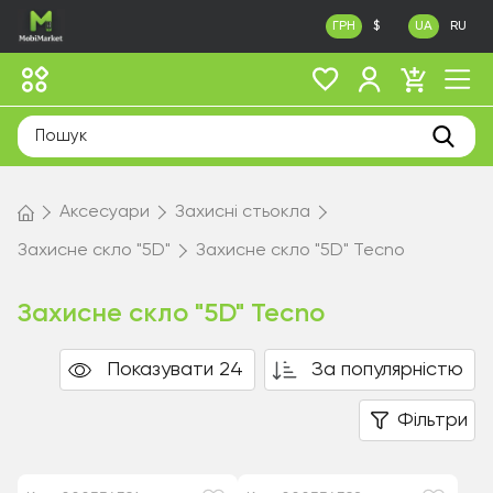
ГРН
$
UA
RU
Аксесуари
Захисні стьокла
Захисне скло "5D"
Захисне скло "5D" Tecno
Захисне скло "5D" Tecno
Показувати 24
За популярністю
Фільтри