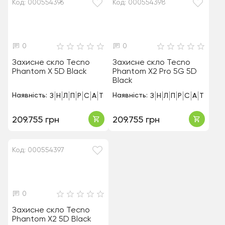
Код: 000554396
Код: 000554398
0
0
Захисне скло Tecno
Захисне скло Tecno
Phantom X 5D Black
Phantom X2 Pro 5G 5D
Black
Наявність:
Наявність:
З
Н
Л
П
Р
С
А
Т
З
Н
Л
П
Р
С
А
Т
209.755 грн
209.755 грн
Код: 000554397
0
Захисне скло Tecno
Phantom X2 5D Black