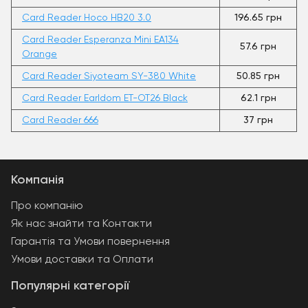
Card Reader Hoco HB20 3.0
196.65 грн
Card Reader Esperanza Mini EA134
57.6 грн
Orange
Card Reader Siyoteam SY-380 White
50.85 грн
Card Reader Earldom ET-OT26 Black
62.1 грн
Card Reader 666
37 грн
Компанія
Про компанію
Як нас знайти та Контакти
Гарантія та Умови повернення
Умови доставки та Оплати
Популярні категорії