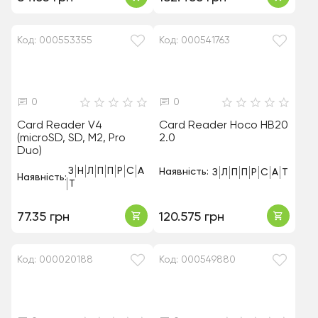
Код: 000553355
Код: 000541763
0
0
Card Reader V4
Card Reader Hoco HB20
(microSD, SD, M2, Pro
2.0
Duo)
З
Н
Л
П
П
Р
С
А
Наявність:
З
Л
П
П
Р
С
А
Т
Наявність:
Т
77.35 грн
120.575 грн
Код: 000020188
Код: 000549880