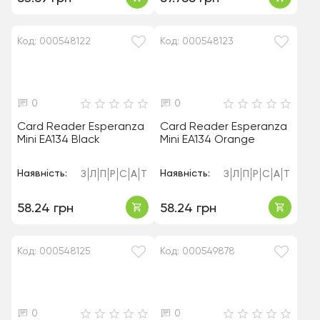
Код: 000548122
Код: 000548123
0
0
Card Reader Esperanza
Card Reader Esperanza
Mini EA134 Black
Mini EA134 Orange
Наявність:
Наявність:
З
Л
П
Р
С
А
Т
З
Л
П
Р
С
А
Т
58.24 грн
58.24 грн
Код: 000548125
Код: 000549878
0
0