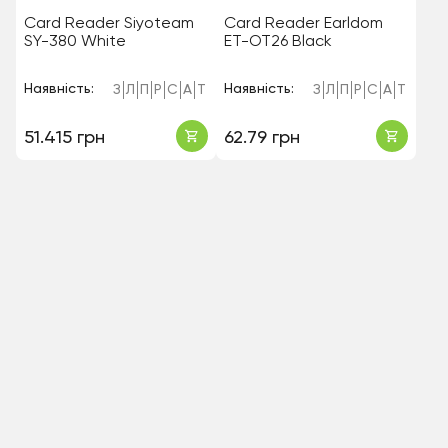
Card Reader Siyoteam
Card Reader Earldom
SY-380 White
ET-OT26 Black
Наявність:
Наявність:
З
Л
П
Р
С
А
Т
З
Л
П
Р
С
А
Т
51.415 грн
62.79 грн