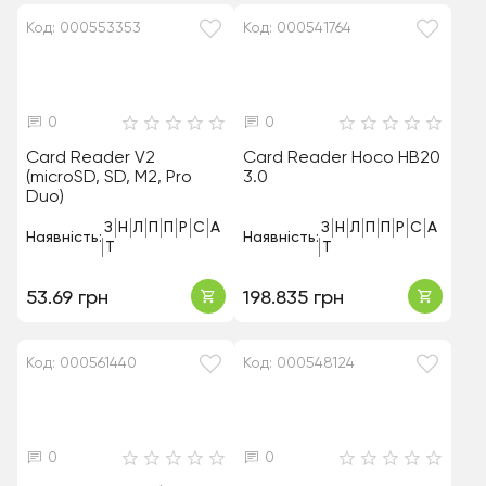
Код: 000553353
Код: 000541764
0
0
Card Reader V2
Card Reader Hoco HB20
(microSD, SD, M2, Pro
3.0
Duo)
З
Н
Л
П
П
Р
С
А
З
Н
Л
П
П
Р
С
А
Наявність:
Наявність:
Т
Т
53.69 грн
198.835 грн
Код: 000561440
Код: 000548124
0
0