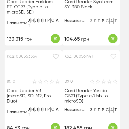
Card Reader Earldom
Card Reader Siyoteam
ET-OT97 (Type c to
SY-380 Black
microSD, SD)
З
Н
Л
П
П
Р
С
А
Наявність:
З
Л
П
Р
С
А
Т
Наявність:
Т
133.315 грн
104.65 грн
Код: 000553354
Код: 000561441
0
0
Card Reader V3
Card Reader Yesido
(microSD, SD, M2, Pro
GS21 (Type c/Usb to
Duo)
microSD)
З
Н
Л
П
П
Р
С
А
Наявність:
З
Л
П
Р
С
А
Т
Наявність:
Т
84.63 грн
182.455 грн