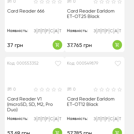
0
0
Card Reader 666
Card Reader Earldom
ET-OT25 Black
Наявність:
Наявність:
З
Л
П
Р
С
А
Т
З
Л
П
Р
С
А
Т
37 грн
37.765 грн
Код: 000553352
Код: 000549879
0
0
Card Reader V1
Card Reader Earldom
(microSD, SD, M2, Pro
ET-OT12 Black
Duo)
Наявність:
Наявність:
З
Л
П
Р
С
А
Т
З
Л
П
Р
С
А
Т
53.69 грн
57.785 грн