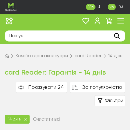
ГРН
$
UA
RU
Комп'ютерні аксесуари
card Reader
14 днів
card Reader: Гарантія - 14 днів
Показувати 24
За популярністю
Фільтри
Очистити всі
14 днів