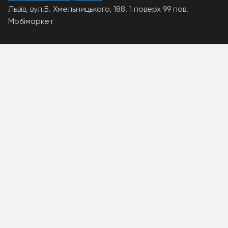
Львів, вул.Б. Хмельницького, 188, 1 поверх 99 пав.
Мобімаркет
A PHP Error was encountered
Severity: Warning
Message: Unknown: write failed: Disk quota exceeded
(122)
Filename: Unknown
Line Number: 0
Backtrace:
A PHP Error was encountered
Severity: Warning
Message: Unknown: Failed to write session data (files).
Please verify that the current setting of
session.save_path is correct
(/home/mobimar/.system/tmp)
Filename: Unknown