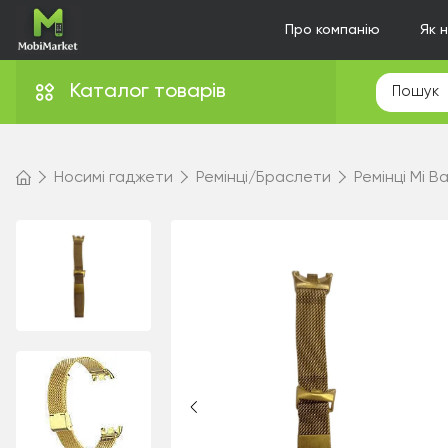
Про компанію
Як 
Каталог товарів
Носимі гаджети
Ремінці/Браслети
Ремінці Mi B