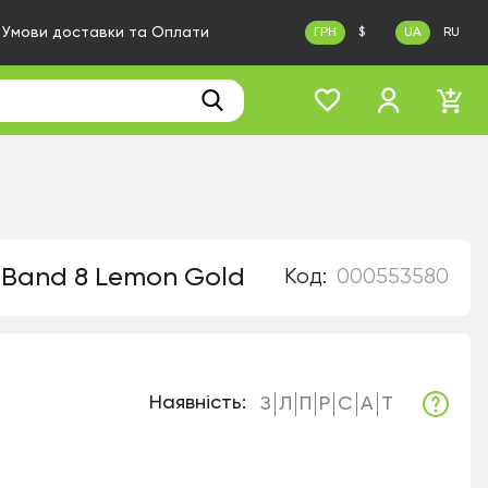
Умови доставки та Оплати
ГРН
$
UA
RU
i Band 8 Lemon Gold
Код:
000553580
Наявність:
З
Л
П
Р
С
А
Т