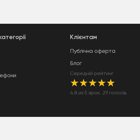
категорії
Клієнтам
Публічна оферта
Блог
Середній рейтинг
лефони
★
★
★
★
★
4.8 из 5 зірок. 29 голосів.