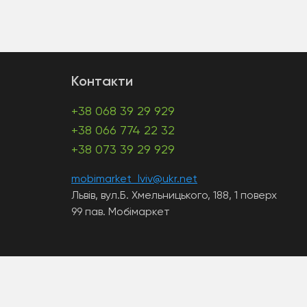
Контакти
+38 068 39 29 929
+38 066 774 22 32
+38 073 39 29 929
mobimarket_lviv@ukr.net
Львів, вул.Б. Хмельницького, 188, 1 поверх
99 пав. Мобімаркет