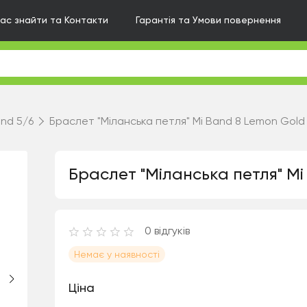
нас знайти та Контакти
Гарантія та Умови повернення
and 5/6
Браслет "Міланська петля" Mi Band 8 Lemon Gold
Браслет "Міланська петля" M
0
відгуків
Немає у наявності
Ціна