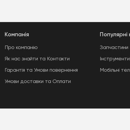
Компанія
Популярні 
Про компанію
Запчастини
Як нас знайти та Контакти
Інструменти
Гарантія та Умови повернення
Мобільні те
Умови доставки та Оплати
A PHP Error was encountered
Severity: Warning