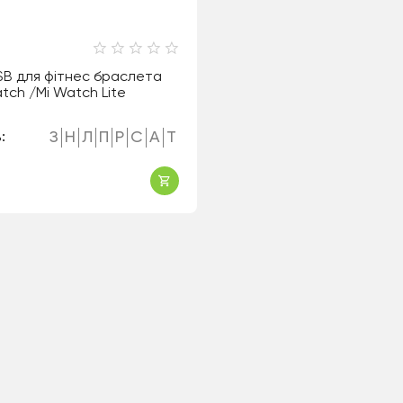
SB для фітнес браслета
tch /Mi Watch Lite
З
Н
Л
П
Р
С
А
Т
: