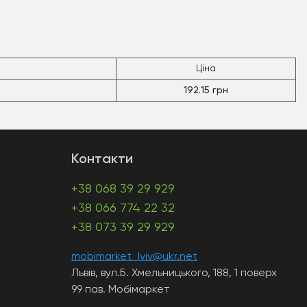
Ціна
192.15 грн
Контакти
+38 068 39 29 929
+38 066 774 22 32
+38 073 39 29 929
mobimarket_lviv@ukr.net
Львів, вул.Б. Хмельницького, 188, 1 поверх
99 пав. Мобімаркет