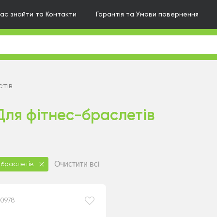
нас знайти та Контакти
Гарантія та Умови повернення
тів
Для фітнес-браслетів
Очистити всі
-браслетів
70978