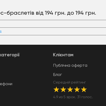
-браслетів від 194 грн. до 194 грн.
e
категорії
Клієнтам
Публічна оферта
Блог
Середній рейтинг
лефони
★
★
★
★
★
4.9 из 5 зірок. 31 голос.