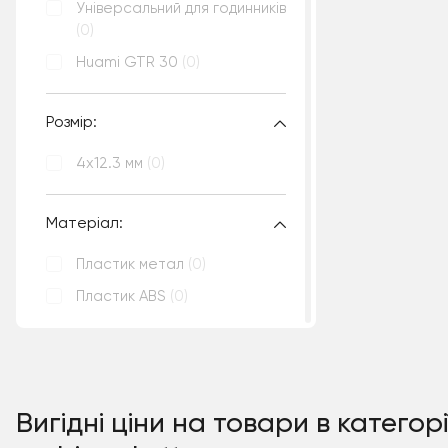
Універсальний для годинників
(0)
Huami GTR 30
(0)
Розмір:
4x12.3 мм
(0)
Матеріал:
Пластик метал
(0)
Пластик ABS
(0)
Вигідні ціни на товари в катего