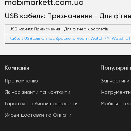
mobimarkett.com.ua
USB кабеля: Призначення - Для фітнес
USB кабеля: Призначення - Для фітнес-браслетів
Кабель USB для фітнес браслета Redmi Watch /Mi Watch Lit
Компанія
Популярні 
Про компанію
Запчастини
Як нас знайти та Контакти
Інструменти
Гарантія та Умови повернення
Мобільні те
Умови доставки та Оплати