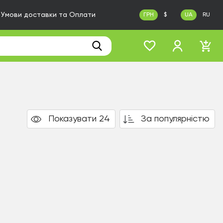
Умови доставки та Оплати
ГРН
$
UA
RU
Показувати 24
За популярністю