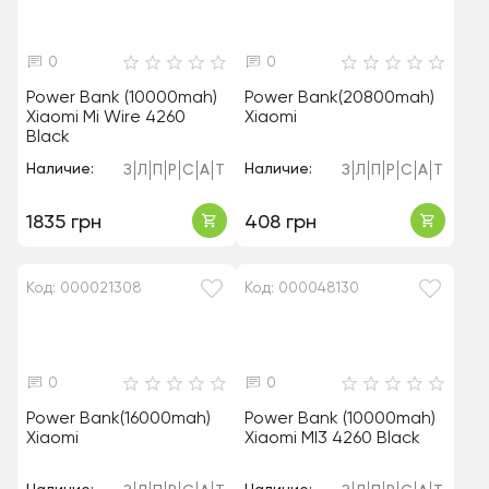
0
0
Power Bank (10000mah)
Power Bank(20800mah)
Xiaomi Mi Wire 4260
Xiaomi
Black
Наличие:
Наличие:
З
Л
П
Р
С
А
Т
З
Л
П
Р
С
А
Т
1835 грн
408 грн
Код: 000021308
Код: 000048130
0
0
Power Bank(16000mah)
Power Bank (10000mah)
Xiaomi
Xiaomi MI3 4260 Black