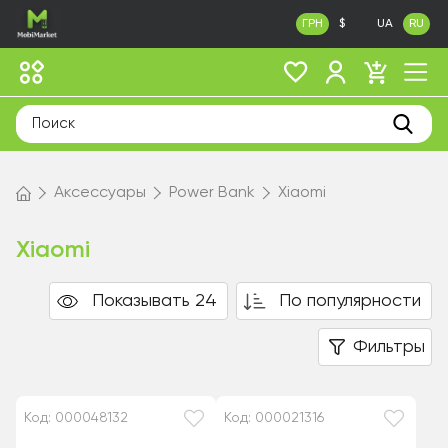
ГРН
$
UA
RU
Аксессуары
Power Bank
Xiaomi
Xiaomi
Показывать 24
По популярности
Фильтры
Код: 000048132
Код: 000021316