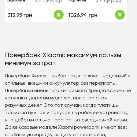
Наличие:
Наличие:
З
Л
П
Р
С
А
Т
З
Л
П
Р
С
А
Т
313.95 грн
1026.94 грн
Повербанк Xiaomi: максимум пользы —
минимум затрат
Повербанк Xiaomi — выбор тех, кто хочет надежный и
стильный внешний аккумулятор без переплаты.
Повербанки именитого китайского бренда Ксиоми не
уступают дорогим моделям, при этом стоят
разумных денег. Это тот случай, когда платишь
только за нужное и получаешь рабочее устройство,
что действительно помогает в повседневной жизни.
Даже базовые модели Xiaomi powerbank имеют все:
стабильную зарядку, защиту от перегрева,