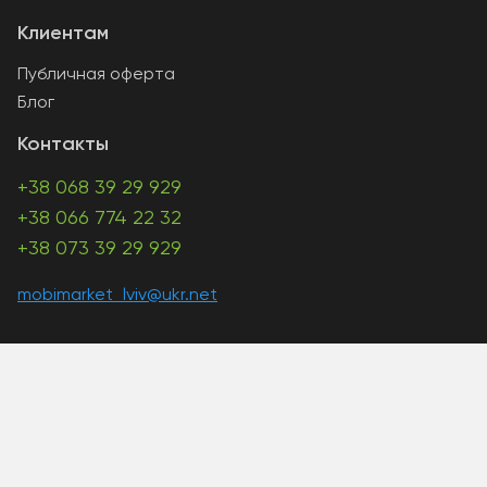
Клиентам
Публичная оферта
Блог
Контакты
+38 068 39 29 929
+38 066 774 22 32
+38 073 39 29 929
mobimarket_lviv@ukr.net
A PHP Error was encountered
Severity: Warning
Message: Unknown: write failed: Disk quota exceeded
(122)
Filename: Unknown