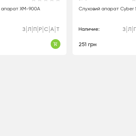
 апарат ХМ-900А
Слуховий апарат Cyber 
З
Л
П
Р
С
А
Т
З
Л
Наличие:
251 грн