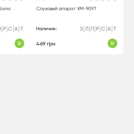
Sonic
Слуховий апарат ХМ-909Т
П
Р
С
А
Т
З
Л
П
Р
С
А
Т
Наличие:
469 грн