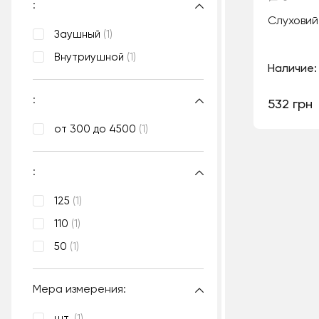
:
Слуховий
Заушный
(1)
Внутриушной
(1)
Наличие:
:
532 грн
от 300 до 4500
(1)
:
125
(1)
110
(1)
50
(1)
Мера измерения:
шт.
(1)