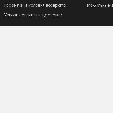
Гарантии и Условия возврата
Мобильные 
Условия оплаты и доставки
A PHP Error was encountered
Severity: Warning
Message: Unknown: write failed: Disk quota exceeded (12
Filename: Unknown
Line Number: 0
Backtrace:
A PHP Error was encountered
Severity: Warning
Message: Unknown: Failed to write session data (files). 
Filename: Unknown
Line Number: 0
Backtrace: