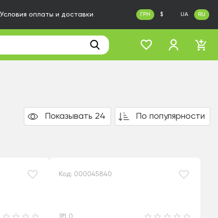
Условия оплаты и доставки
ГРН
$
UA
RU
Показывать 24
По популярности
Код: 000045840
0