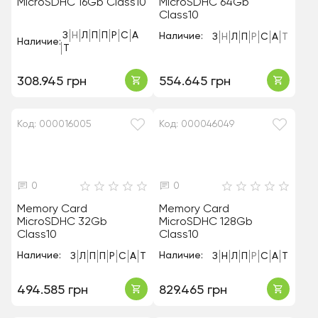
MicroSDHC 16Gb Class10
MicroSDHC 64Gb
Class10
З
Н
Л
П
П
Р
С
А
Наличие:
З
Н
Л
П
Р
С
А
Т
Наличие:
Т
308.945 грн
554.645 грн
Код: 000016005
Код: 000046049
0
0
Memory Card
Memory Card
MicroSDHC 32Gb
MicroSDHC 128Gb
Class10
Class10
Наличие:
Наличие:
З
Л
П
П
Р
С
А
Т
З
Н
Л
П
Р
С
А
Т
494.585 грн
829.465 грн