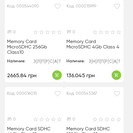
Код: 000544090
Код: 000015999
0
0
Memory Card
Memory Card
MicroSDHC 256Gb
MicroSDHC 4Gb Class 4
Class10
Наличие:
Наличие:
З
Л
П
Р
С
А
Т
З
Н
Л
П
Р
С
А
Т
2665.84 грн
136.045 грн
Код: 000016015
Код: 000543367
0
0
Memory Cаrd SDHC
Memory Cаrd SDHC