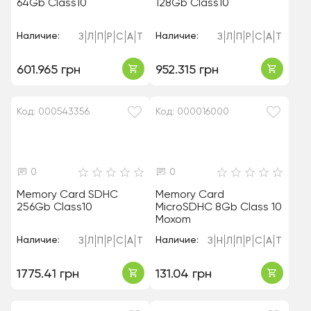
64Gb Class10
128Gb Class10
Наличие:
Наличие:
З
Л
П
Р
С
А
Т
З
Л
П
Р
С
А
Т
601.965 грн
952.315 грн
Код: 000543356
Код: 000016000
0
0
Memory Cаrd SDHC
Memory Card
256Gb Class10
MicroSDHC 8Gb Class 10
Moxom
Наличие:
Наличие:
З
Л
П
Р
С
А
Т
З
Н
Л
П
Р
С
А
Т
1775.41 грн
131.04 грн