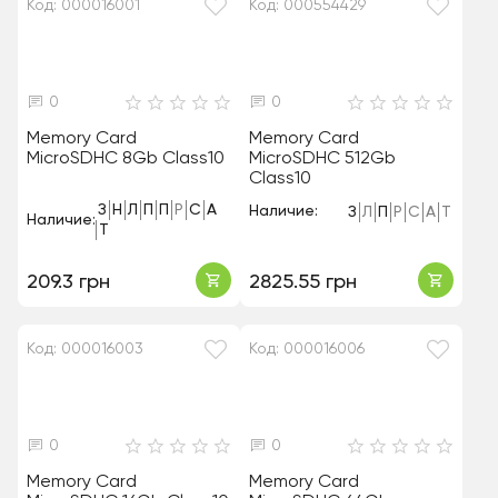
Код: 000016001
Код: 000554429
0
0
Memory Card
Memory Card
MicroSDHC 8Gb Class10
MicroSDHC 512Gb
Class10
З
Н
Л
П
П
Р
С
А
Наличие:
З
Л
П
Р
С
А
Т
Наличие:
Т
209.3 грн
2825.55 грн
Код: 000016003
Код: 000016006
0
0
Memory Card
Memory Card