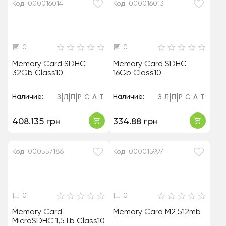
Код: 000016014
Код: 000016013
0
0
Memory Cаrd SDHC
Memory Card SDHC
32Gb Class10
16Gb Class10
Наличие:
Наличие:
З
Л
П
Р
С
А
Т
З
Л
П
Р
С
А
Т
408.135 грн
334.88 грн
Код: 000557186
Код: 000015997
0
0
Memory Card
Memory Card M2 512mb
MicroSDHC 1,5Tb Class10