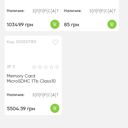
Наличие:
Наличие:
З
Л
П
Р
С
А
Т
З
Л
П
Р
С
А
Т
10349.9 грн
85 грн
Код: 000557185
0
Memory Card
MicroSDHC 1Tb Class10
Наличие:
З
Л
П
Р
С
А
Т
5504.59 грн