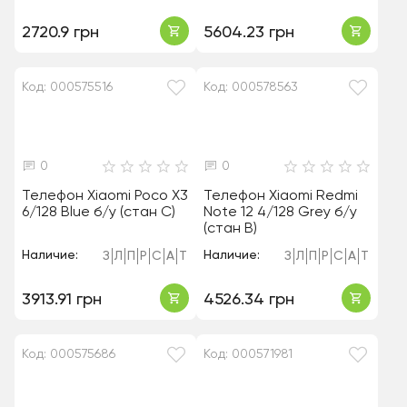
2720.9 грн
5604.23 грн
Код: 000575516
Код: 000578563
0
0
Телефон Xiaomi Poco X3
Телефон Xiaomi Redmi
6/128 Blue б/у (стан C)
Note 12 4/128 Grey б/у
(стан B)
Наличие:
Наличие:
З
Л
П
Р
С
А
Т
З
Л
П
Р
С
А
Т
3913.91 грн
4526.34 грн
Код: 000575686
Код: 000571981