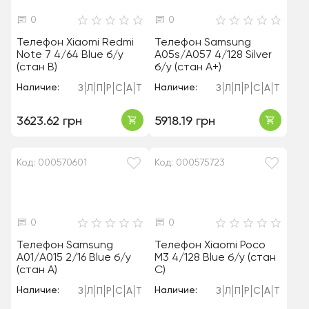
0
0
Телефон Xiaomi Redmi
Телефон Samsung
Note 7 4/64 Blue б/у
A05s/A057 4/128 Silver
(стан B)
б/у (стан A+)
Наличие:
Наличие:
З
Л
П
Р
С
А
Т
З
Л
П
Р
С
А
Т
3623.62 грн
5918.19 грн
Код: 000570601
Код: 000575723
0
0
Телефон Samsung
Телефон Xiaomi Poco
A01/A015 2/16 Blue б/у
M3 4/128 Blue б/у (стан
(стан A)
C)
Наличие:
Наличие:
З
Л
П
Р
С
А
Т
З
Л
П
Р
С
А
Т