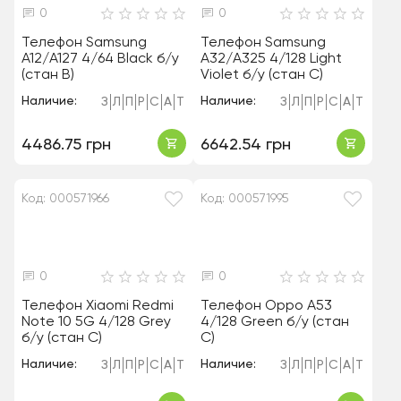
0
0
Телефон Samsung
Телефон Samsung
A12/A127 4/64 Black б/у
A32/A325 4/128 Light
(стан B)
Violet б/у (стан C)
Наличие:
Наличие:
З
Л
П
Р
С
А
Т
З
Л
П
Р
С
А
Т
4486.75 грн
6642.54 грн
Код: 000571966
Код: 000571995
0
0
Телефон Xiaomi Redmi
Телефон Oppo A53
Note 10 5G 4/128 Grey
4/128 Green б/у (стан
б/у (стан C)
C)
Наличие:
Наличие:
З
Л
П
Р
С
А
Т
З
Л
П
Р
С
А
Т