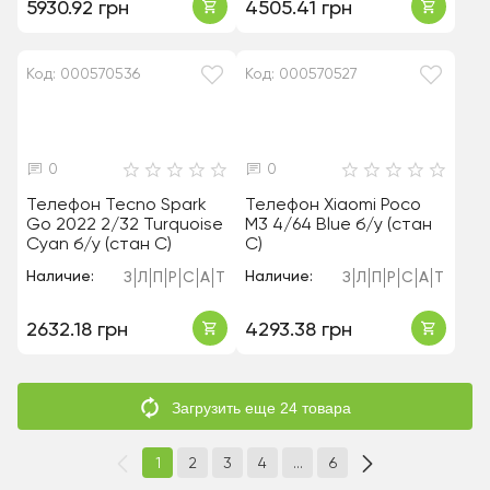
5930.92 грн
4505.41 грн
Код: 000570536
Код: 000570527
0
0
Телефон Tecno Spark
Телефон Xiaomi Poco
Go 2022 2/32 Turquoise
M3 4/64 Blue б/у (стан
Cyan б/у (стан C)
C)
Наличие:
Наличие:
З
Л
П
Р
С
А
Т
З
Л
П
Р
С
А
Т
2632.18 грн
4293.38 грн
Загрузить еще 24 товара
1
2
3
4
...
6