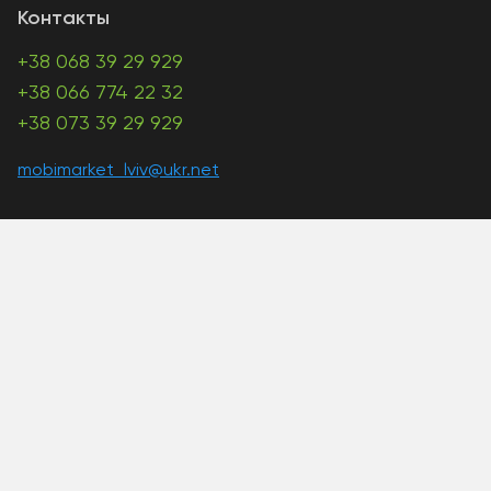
Контакты
+38 068 39 29 929
+38 066 774 22 32
+38 073 39 29 929
mobimarket_lviv@ukr.net
A PHP Error was encountered
Severity: Warning
Message: Unknown: write failed: Disk quota exceeded
(122)
Filename: Unknown
Line Number: 0
Backtrace:
A PHP Error was encountered
Severity: Warning