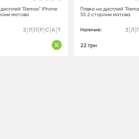
а дисплей "Remax" iPhone
Плівка на дисплей "Rema
рони матова
5S 2 сторони матова
З
Л
П
Р
С
А
Т
З
Л
Наличие:
22 грн