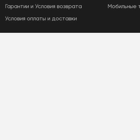
Гарантии и Условия возврата
Мобильные 
Условия оплаты и доставки
A PHP Error was encountered
Severity: Warning
Message: Unknown: write failed: Disk quota exceeded (12
Filename: Unknown
Line Number: 0
Backtrace:
A PHP Error was encountered
Severity: Warning
Message: Unknown: Failed to write session data (files). 
Filename: Unknown
Line Number: 0
Backtrace: