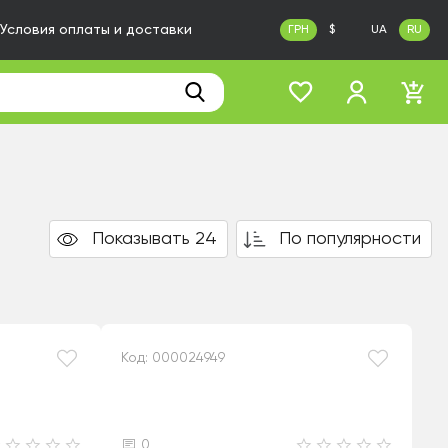
Условия оплаты и доставки
ГРН
$
UA
RU
Показывать 24
По популярности
Код: 000024949
0