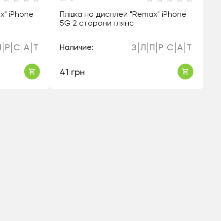
x" iPhone
Плівка на дисплей "Remax" iPhone
5G 2 сторони глянс
П
Р
С
А
Т
З
Л
П
Р
С
А
Т
Наличие:
41 грн