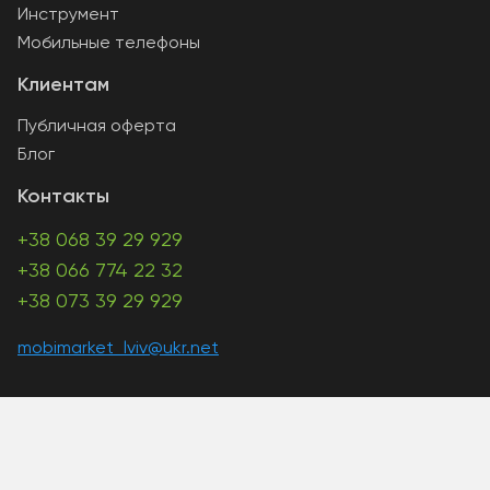
Инструмент
Мобильные телефоны
Клиентам
Публичная оферта
Блог
Контакты
+38 068 39 29 929
+38 066 774 22 32
+38 073 39 29 929
mobimarket_lviv@ukr.net
A PHP Error was encountered
Severity: Warning
Message: Unknown: write failed: Disk quota exceeded