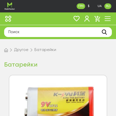
ГРН
$
UA
RU
Другое
Батарейки
Батарейки