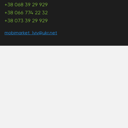
+38 068 39 29 929
+38 066 774 22 32
+38 073 39 29 929
mobimarket_lviv@ukr.net
A PHP Error was encountered
Severity: Warning
Message: Unknown: write failed: Disk quota exceeded
(122)
Filename: Unknown
Line Number: 0
Backtrace:
A PHP Error was encountered
Severity: Warning
Message: Unknown: Failed to write session data (files).
Please verify that the current setting of