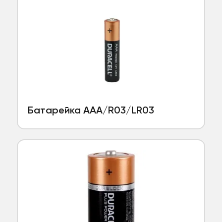
Батарейка ААА/R03/LR03