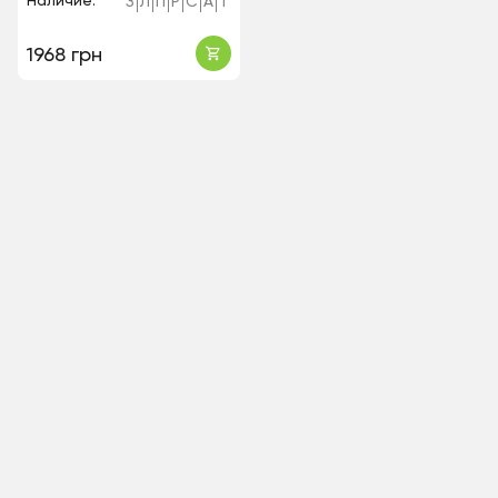
Наличие:
З
Л
П
Р
С
А
Т
1968 грн