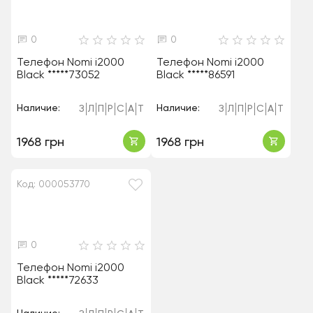
0
0
Телефон Nomi i2000
Телефон Nomi i2000
Black *****73052
Black *****86591
Наличие:
Наличие:
З
Л
П
Р
С
А
Т
З
Л
П
Р
С
А
Т
1968 грн
1968 грн
Код: 000053770
0
Телефон Nomi i2000
Black *****72633