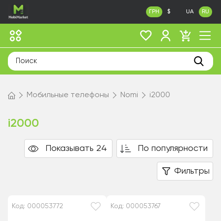
ГРН
$
UA
RU
Мобильные телефоны
Nomi
i2000
i2000
Показывать 24
По популярности
Фильтры
Код: 000053772
Код: 000053767