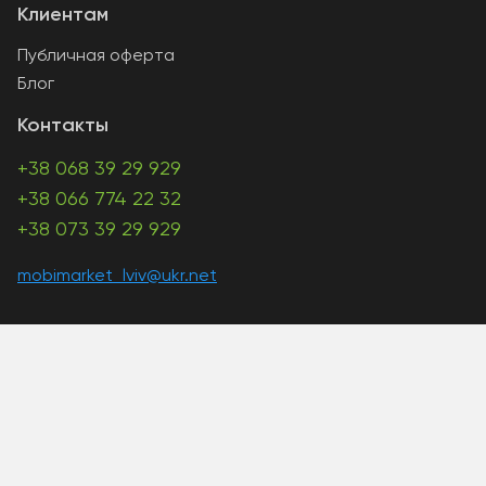
Клиентам
Публичная оферта
Блог
Контакты
+38 068 39 29 929
+38 066 774 22 32
+38 073 39 29 929
mobimarket_lviv@ukr.net
A PHP Error was encountered
Severity: Warning
Message: Unknown: write failed: Disk quota exceeded
(122)
Filename: Unknown
Line Number: 0