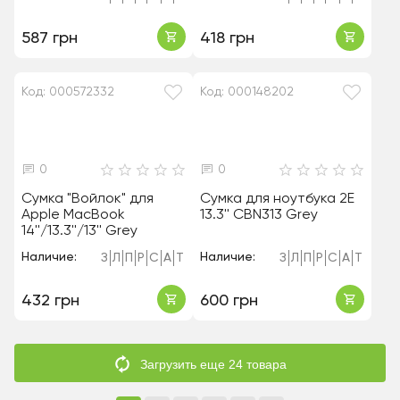
587 грн
418 грн
Код: 000572332
Код: 000148202
0
0
Сумка "Войлок" для
Сумка для ноутбука 2E
Apple MacBook
13.3'' CBN313 Grey
14''/13.3''/13'' Grey
Наличие:
Наличие:
З
Л
П
Р
С
А
Т
З
Л
П
Р
С
А
Т
432 грн
600 грн
Загрузить еще 24 товара