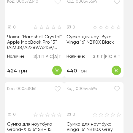
Код: 000572340
Код: 000545594
0
0
Чохол "Hardshell Crystal"
Сумка для ноутбука
Apple MacBook Pro 13''
Vinga 16" NB110X Black
(A2338/A2289/A2159/
A2251/A1989/A1708/A170
Наличие:
Наличие:
З
Л
П
Р
С
А
Т
З
Л
П
Р
С
А
Т
6) Clear
424 грн
440 грн
Код: 000538161
Код: 000545595
0
0
Сумка для ноутбука
Сумка для ноутбука
Grand-X 15.6'' SB-115
Vinga 16" NB110X Grey