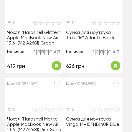
0
0
Чохол "Hardshell Glitter"
Сумка для ноутбука
Apple MacBook New Air
Trust 16'' Atlanta Black
13.6'' (M2 A2681) Green
Наличие:
Наличие:
З
Л
П
Р
С
А
Т
З
Л
П
Р
С
А
Т
419 грн
626 грн
Код: 000572362
Код: 000545592
0
0
Чохол "Hardshell Matte"
Сумка для ноутбука
Apple MacBook New Air
Vinga 14-15" NB140P Blue
13.6'' (M2 A2681) Pink Sand