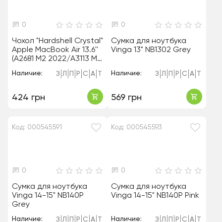
0
0
Чохол "Hardshell Crystal"
Сумка для ноутбука
Apple MacBook Air 13.6''
Vinga 13" NB1302 Grey
(A2681 M2 2022/A3113 M3
2024) Clear
Наличие:
Наличие:
З
Л
П
Р
С
А
Т
З
Л
П
Р
С
А
Т
424 грн
569 грн
Код: 000545591
Код: 000545593
0
0
Сумка для ноутбука
Сумка для ноутбука
Vinga 14-15" NB140P
Vinga 14-15" NB140P Pink
Grey
Наличие:
Наличие:
З
Л
П
Р
С
А
Т
З
Л
П
Р
С
А
Т