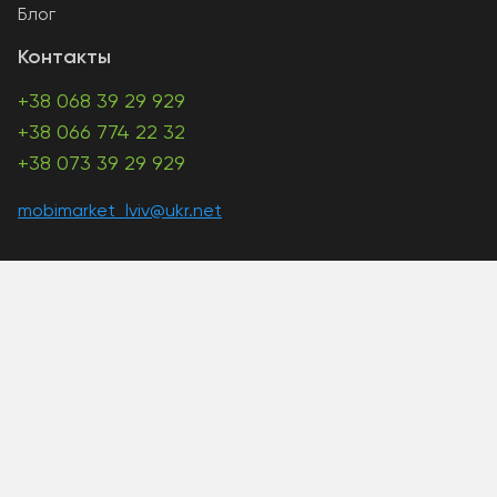
Блог
Контакты
+38 068 39 29 929
+38 066 774 22 32
+38 073 39 29 929
mobimarket_lviv@ukr.net
A PHP Error was encountered
Severity: Warning
Message: Unknown: write failed: Disk quota exceeded
(122)
Filename: Unknown
Line Number: 0
Backtrace:
A PHP Error was encountered