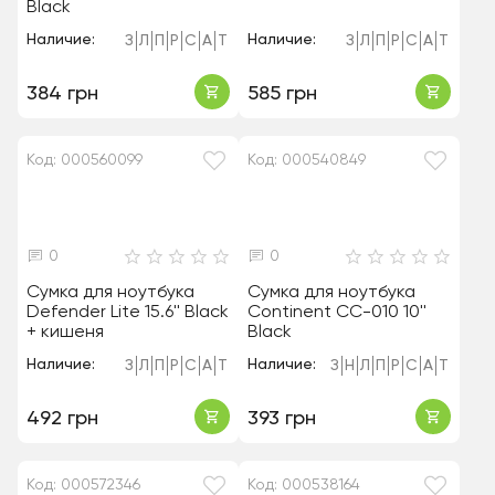
Black
Наличие:
Наличие:
З
Л
П
Р
С
А
Т
З
Л
П
Р
С
А
Т
384 грн
585 грн
Код: 000560099
Код: 000540849
0
0
Сумка для ноутбука
Сумка для ноутбука
Defender Lite 15.6'' Black
Continent CC-010 10''
+ кишеня
Black
Наличие:
Наличие:
З
Л
П
Р
С
А
Т
З
Н
Л
П
Р
С
А
Т
492 грн
393 грн
Код: 000572346
Код: 000538164