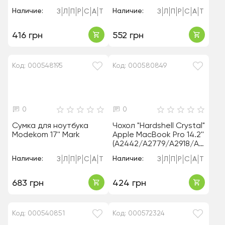
Наличие:
Наличие:
З
Л
П
Р
С
А
Т
З
Л
П
Р
С
А
Т
416 грн
552 грн
Код: 000548195
Код: 000580849
0
0
Сумка для ноутбука
Чохол "Hardshell Crystal"
Modekom 17'' Mark
Apple MacBook Pro 14.2''
(A2442/A2779/A2918/A2
992) Clear
Наличие:
Наличие:
З
Л
П
Р
С
А
Т
З
Л
П
Р
С
А
Т
683 грн
424 грн
Код: 000540851
Код: 000572324