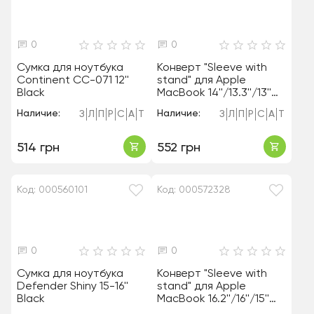
0
0
Сумка для ноутбука
Конверт "Sleeve with
Continent CC-071 12''
stand" для Apple
Black
MacBook 14''/13.3''/13''
Grey
Наличие:
Наличие:
З
Л
П
Р
С
А
Т
З
Л
П
Р
С
А
Т
514 грн
552 грн
Код: 000560101
Код: 000572328
0
0
Сумка для ноутбука
Конверт "Sleeve with
Defender Shiny 15-16''
stand" для Apple
Black
MacBook 16.2''/16''/15''
Brown