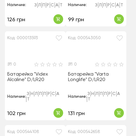
Наличие:
Наличие:
З
Л
П
Р
С
А
Т
З
Л
П
Р
С
А
Т
126 грн
99 грн
Код: 000013593
Код: 000543050
0
0
Батарейка "Videx
Батарейка "Varta
Alcaline" D/LR20
Longlife" D/LR20
З
Н
Л
П
П
Р
С
А
З
Н
Л
П
П
Р
С
А
Наличие:
Наличие:
Т
Т
102 грн
131 грн
Код: 000544108
Код: 000542658