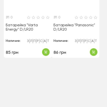
0
0
Батарейка "Varta
Батарейка "Panasonic"
Energy" D/LR20
D/LR20
Наличие:
Наличие:
З
Л
П
Р
С
А
Т
З
Л
П
Р
С
А
Т
85 грн
86 грн