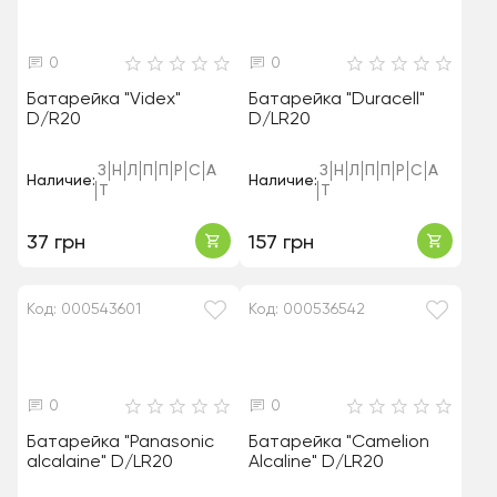
0
0
Батарейка "Videx"
Батарейка "Duracell"
D/R20
D/LR20
З
Н
Л
П
П
Р
С
А
З
Н
Л
П
П
Р
С
А
Наличие:
Наличие:
Т
Т
37 грн
157 грн
Код: 000543601
Код: 000536542
0
0
Батарейка "Panasonic
Батарейка "Camelion
alcalaine" D/LR20
Alcaline" D/LR20