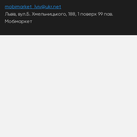
mobimarket_lviv@ukr.net
Львів, вул.Б. Хмельницького, 188, 1 поверх 99 пав.
Мобімаркет
A PHP Error was encountered
Severity: Warning
Message: Unknown: write failed: Disk quota exceeded
(122)
Filename: Unknown
Line Number: 0
Backtrace:
A PHP Error was encountered
Severity: Warning
Message: Unknown: Failed to write session data (files).
Please verify that the current setting of
session.save_path is correct