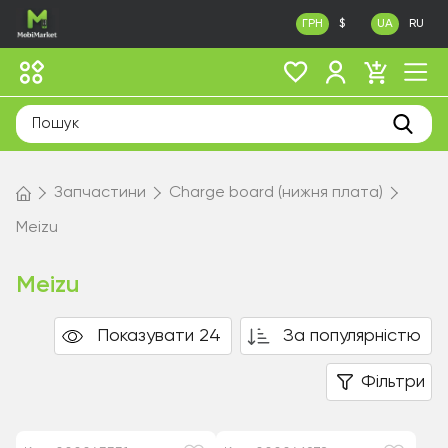
ГРН
$
UA
RU
Запчастини
Charge board (нижня плата)
Meizu
Meizu
Показувати 24
За популярністю
Фільтри