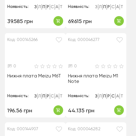
Наявність:
Наявність:
З
Л
П
Р
С
А
Т
З
Л
П
Р
С
А
Т
39.585 грн
69.615 грн
Код: 000145266
Код: 000046277
0
0
Нижня плата Meizu M6T
Нижня плата Meizu M1
Note
Наявність:
Наявність:
З
Л
П
Р
С
А
Т
З
Л
П
Р
С
А
Т
196.56 грн
44.135 грн
Код: 000144907
Код: 000046282