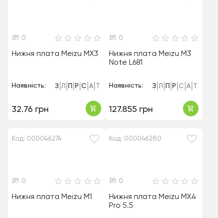
0
0
Нижня плата Meizu MX3
Нижня плата Meizu M3
Note L681
Наявність:
Наявність:
З
Л
П
Р
С
А
Т
З
Л
П
Р
С
А
Т
32.76 грн
127.855 грн
Код: 000046274
Код: 000046280
0
0
Нижня плата Meizu M1
Нижня плата Meizu MX4
Pro 5.5