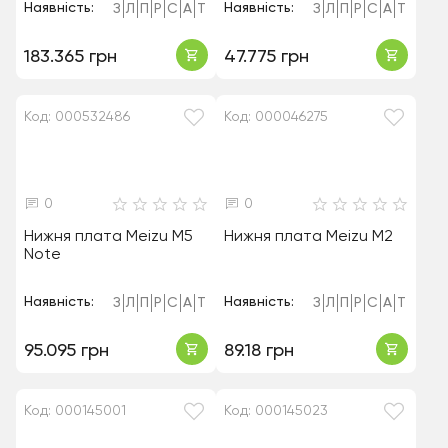
Наявність:
Наявність:
З
Л
П
Р
С
А
Т
З
Л
П
Р
С
А
Т
183.365 грн
47.775 грн
Код: 000532486
Код: 000046275
0
0
Нижня плата Meizu M5
Нижня плата Meizu M2
Note
Наявність:
Наявність:
З
Л
П
Р
С
А
Т
З
Л
П
Р
С
А
Т
95.095 грн
89.18 грн
Код: 000145001
Код: 000145023