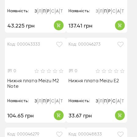
Наявність:
Наявність:
З
Л
П
Р
С
А
Т
З
Л
П
Р
С
А
Т
43.225 грн
137.41 грн
Код: 000043333
Код: 000046273
0
0
Нижня плата Meizu M2
Нижня плата Meizu E2
Note
Наявність:
Наявність:
З
Л
П
Р
С
А
Т
З
Л
П
Р
С
А
Т
104.65 грн
33.67 грн
Код: 000046279
Код: 000048833