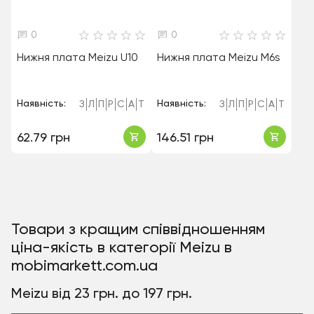
0
0
Нижня плата Meizu U10
Нижня плата Meizu M6s
Наявність:
Наявність:
З
Л
П
Р
С
А
Т
З
Л
П
Р
С
А
Т
62.79 грн
146.51 грн
Товари з кращим співвідношенням
ціна-якість в категорії Meizu в
mobimarkett.com.ua
Meizu від 23 грн. до 197 грн.