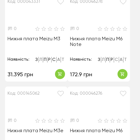
Код: 000043331
Код: 000046278
0
0
Нижня плата Meizu M3
Нижня плата Meizu M6
Note
Наявність:
Наявність:
З
Л
П
Р
С
А
Т
З
Л
П
Р
С
А
Т
31.395 грн
172.9 грн
Код: 000145062
Код: 000046276
0
0
Нижня плата Meizu M3e
Нижня плата Meizu M6