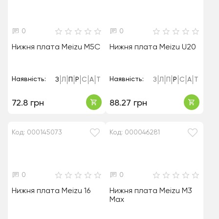
0
0
Нижня плата Meizu M5C
Нижня плата Meizu U20
Наявність:
Наявність:
З
Л
П
Р
С
А
Т
З
Л
П
Р
С
А
Т
72.8 грн
88.27 грн
Код: 000145073
Код: 000046281
0
0
Нижня плата Meizu 16
Нижня плата Meizu M3
Max