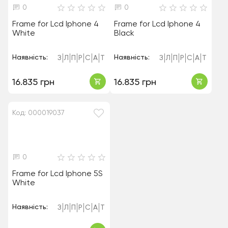
0
0
Frame for Lcd Iphone 4
Frame for Lcd Iphone 4
White
Black
Наявність:
Наявність:
З
Л
П
Р
С
А
Т
З
Л
П
Р
С
А
Т
16.835 грн
16.835 грн
Код: 000019037
0
Frame for Lcd Iphone 5S
White
Наявність:
З
Л
П
Р
С
А
Т