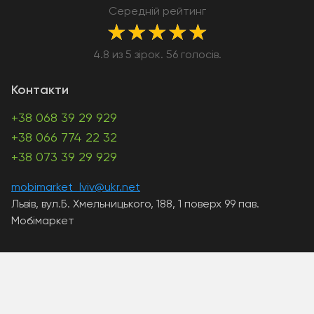
Середній рейтинг
★
★
★
★
★
4.8 из 5 зірок. 56 голосів.
Контакти
+38 068 39 29 929
+38 066 774 22 32
+38 073 39 29 929
mobimarket_lviv@ukr.net
Львів, вул.Б. Хмельницького, 188, 1 поверх 99 пав.
Мобімаркет
A PHP Error was encountered
Severity: Warning
Message: Unknown: write failed: Disk quota exceeded