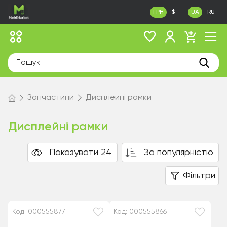
ГРН
$
UA
RU
Запчастини
Дисплейні рамки
Дисплейні рамки
Показувати 24
За популярністю
Фільтри
Код: 000555877
Код: 000555866