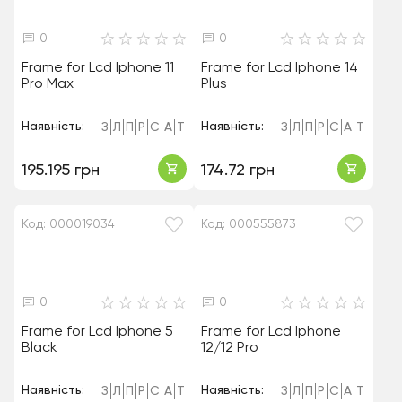
0
0
Frame for Lcd Iphone 11
Frame for Lcd Iphone 14
Pro Max
Plus
Наявність:
Наявність:
З
Л
П
Р
С
А
Т
З
Л
П
Р
С
А
Т
195.195 грн
174.72 грн
Код: 000019034
Код: 000555873
0
0
Frame for Lcd Iphone 5
Frame for Lcd Iphone
Black
12/12 Pro
Наявність:
Наявність:
З
Л
П
Р
С
А
Т
З
Л
П
Р
С
А
Т