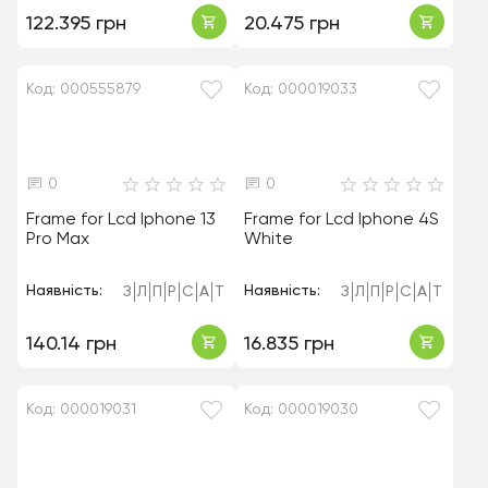
122.395 грн
20.475 грн
Код: 000555879
Код: 000019033
0
0
Frame for Lcd Iphone 13
Frame for Lcd Iphone 4S
Pro Max
White
Наявність:
Наявність:
З
Л
П
Р
С
А
Т
З
Л
П
Р
С
А
Т
140.14 грн
16.835 грн
Код: 000019031
Код: 000019030