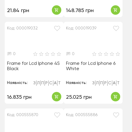
21.84 грн
148.785 грн
Код: 000019032
Код: 000019039
0
0
Frame for Lcd Iphone 4S
Frame for Lcd Iphone 6
Black
White
Наявність:
Наявність:
З
Л
П
Р
С
А
Т
З
Л
П
Р
С
А
Т
16.835 грн
25.025 грн
Код: 000555870
Код: 000555886