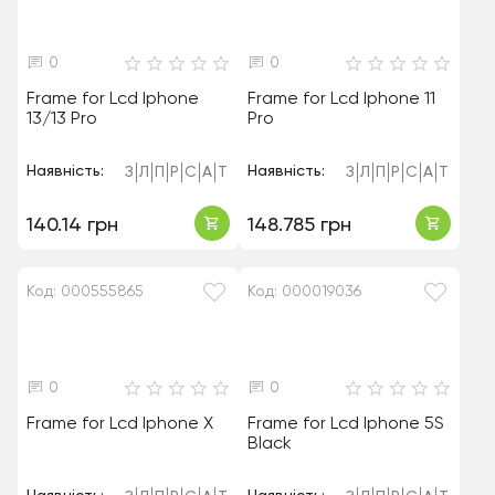
0
0
Frame for Lcd Iphone
Frame for Lcd Iphone 11
13/13 Pro
Pro
Наявність:
Наявність:
З
Л
П
Р
С
А
Т
З
Л
П
Р
С
А
Т
140.14 грн
148.785 грн
Код: 000555865
Код: 000019036
0
0
Frame for Lcd Iphone X
Frame for Lcd Iphone 5S
Black