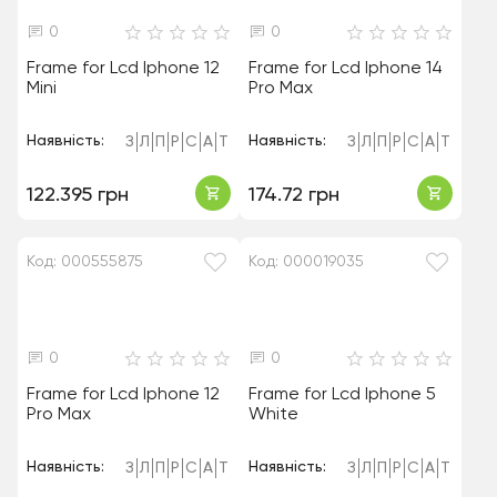
0
0
Frame for Lcd Iphone 12
Frame for Lcd Iphone 14
Mini
Pro Max
Наявність:
Наявність:
З
Л
П
Р
С
А
Т
З
Л
П
Р
С
А
Т
122.395 грн
174.72 грн
Код: 000555875
Код: 000019035
0
0
Frame for Lcd Iphone 12
Frame for Lcd Iphone 5
Pro Max
White
Наявність:
Наявність:
З
Л
П
Р
С
А
Т
З
Л
П
Р
С
А
Т