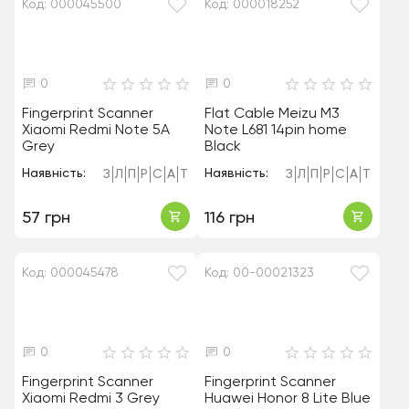
Код: 000045500
Код: 000018252
0
0
Fingerprint Scanner
Flat Cable Meizu M3
Xiaomi Redmi Note 5A
Note L681 14pin home
Grey
Black
Наявність:
Наявність:
З
Л
П
Р
С
А
Т
З
Л
П
Р
С
А
Т
57 грн
116 грн
Код: 000045478
Код: 00-00021323
0
0
Fingerprint Scanner
Fingerprint Scanner
Xiaomi Redmi 3 Grey
Huawei Honor 8 Lite Blue