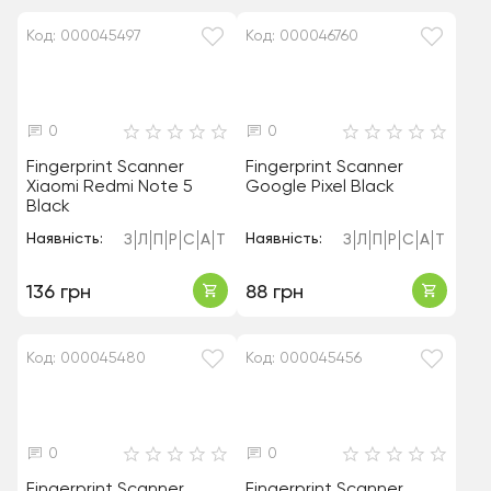
Код: 000045497
Код: 000046760
0
0
Fingerprint Scanner
Fingerprint Scanner
Xiaomi Redmi Note 5
Google Pixel Black
Black
Наявність:
Наявність:
З
Л
П
Р
С
А
Т
З
Л
П
Р
С
А
Т
136 грн
88 грн
Код: 000045480
Код: 000045456
0
0
Fingerprint Scanner
Fingerprint Scanner