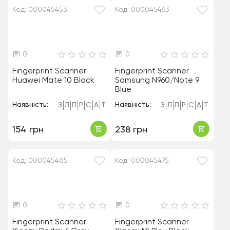
Код: 000045453
Код: 000045463
0
0
Fingerprint Scanner
Fingerprint Scanner
Huawei Mate 10 Black
Samsung N960/Note 9
Blue
Наявність:
Наявність:
З
Л
П
Р
С
А
Т
З
Л
П
Р
С
А
Т
154 грн
238 грн
Код: 000045485
Код: 000045475
0
0
Fingerprint Scanner
Fingerprint Scanner