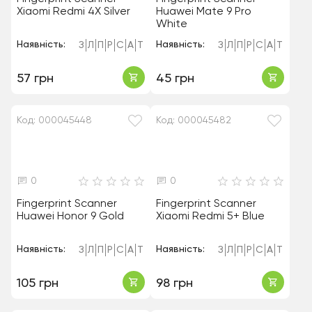
Xiaomi Redmi 4X Silver
Huawei Mate 9 Pro
White
Наявність:
Наявність:
З
Л
П
Р
С
А
Т
З
Л
П
Р
С
А
Т
57 грн
45 грн
Код: 000045448
Код: 000045482
0
0
Fingerprint Scanner
Fingerprint Scanner
Huawei Honor 9 Gold
Xiaomi Redmi 5+ Blue
Наявність:
Наявність:
З
Л
П
Р
С
А
Т
З
Л
П
Р
С
А
Т
105 грн
98 грн