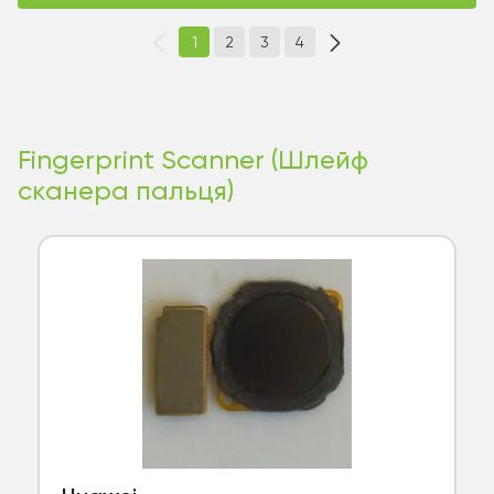
1
2
3
4
Fingerprint Scanner (Шлейф
сканера пальця)