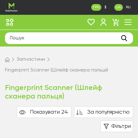
ГРН
$
UA
RU
Запчастини
Fingerprint Scanner (Шлейф сканера пальця)
Fingerprint Scanner (Шлейф
сканера пальця)
Показувати 24
За популярністю
Фільтри