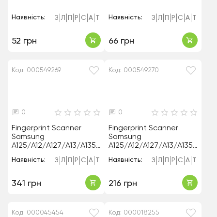
Наявність:
Наявність:
З
Л
П
Р
С
А
Т
З
Л
П
Р
С
А
Т
52 грн
66 грн
Код: 000549269
Код: 000549270
0
0
Fingerprint Scanner
Fingerprint Scanner
Samsung
Samsung
A125/A12/A127/A13/A135/
A125/A12/A127/A13/A135/
A136/M12/M125/M127/A0
A136/M12/M125/M127/A0
Наявність:
Наявність:
З
Л
П
Р
С
А
Т
З
Л
П
Р
С
А
Т
47 White Orig
47 Red Orig
341 грн
216 грн
Код: 000045454
Код: 000018255