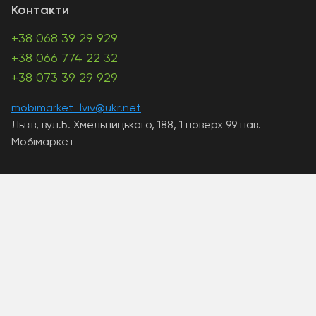
Контакти
+38 068 39 29 929
+38 066 774 22 32
+38 073 39 29 929
mobimarket_lviv@ukr.net
Львів, вул.Б. Хмельницького, 188, 1 поверх 99 пав.
Мобімаркет
A PHP Error was encountered
Severity: Warning
Message: Unknown: write failed: Disk quota exceeded
(122)
Filename: Unknown
Line Number: 0
Backtrace:
A PHP Error was encountered