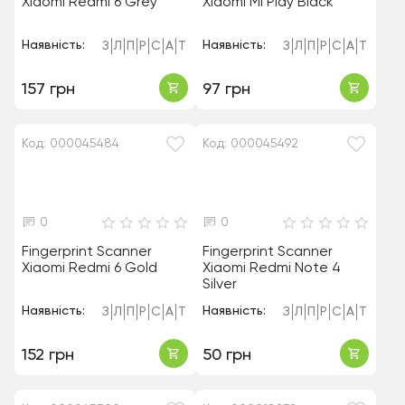
Xiaomi Redmi 6 Grey
Xiaomi Mi Play Black
Наявність:
Наявність:
З
Л
П
Р
С
А
Т
З
Л
П
Р
С
А
Т
157 грн
97 грн
Код: 000045484
Код: 000045492
0
0
Fingerprint Scanner
Fingerprint Scanner
Xiaomi Redmi 6 Gold
Xiaomi Redmi Note 4
Silver
Наявність:
Наявність:
З
Л
П
Р
С
А
Т
З
Л
П
Р
С
А
Т
152 грн
50 грн