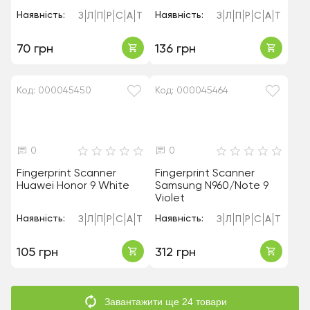
Наявність:
Наявність:
З
Л
П
Р
С
А
Т
З
Л
П
Р
С
А
Т
70 грн
136 грн
Код: 000045450
Код: 000045464
0
0
Fingerprint Scanner
Fingerprint Scanner
Huawei Honor 9 White
Samsung N960/Note 9
Violet
Наявність:
Наявність:
З
Л
П
Р
С
А
Т
З
Л
П
Р
С
А
Т
105 грн
312 грн
Завантажити ще 24 товари