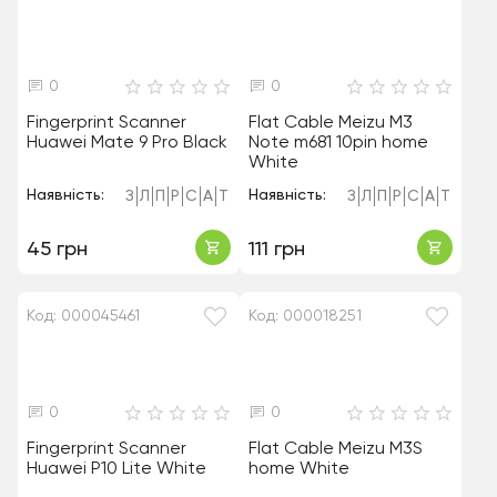
0
0
Fingerprint Scanner
Flat Cable Meizu M3
Huawei Mate 9 Pro Black
Note m681 10pin home
White
Наявність:
Наявність:
З
Л
П
Р
С
А
Т
З
Л
П
Р
С
А
Т
45 грн
111 грн
Код: 000045461
Код: 000018251
0
0
Fingerprint Scanner
Flat Cable Meizu M3S
Huawei P10 Lite White
home White