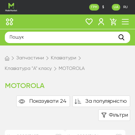
ГРН
$
UA
RU
Запчастини
Клавіатури
Клавіатура "A" класу
MOTOROLA
MOTOROLA
Показувати 24
За популярністю
Фільтри