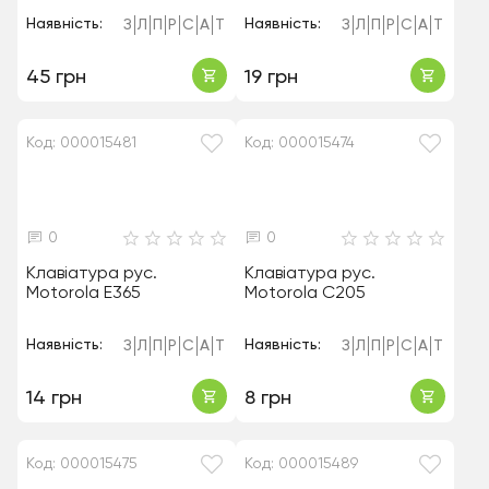
Наявність:
Наявність:
З
Л
П
Р
С
А
Т
З
Л
П
Р
С
А
Т
45 грн
19 грн
Код: 000015481
Код: 000015474
0
0
Клавіатура рус.
Клавіатура рус.
Motorola E365
Motorola C205
Наявність:
Наявність:
З
Л
П
Р
С
А
Т
З
Л
П
Р
С
А
Т
14 грн
8 грн
Код: 000015475
Код: 000015489