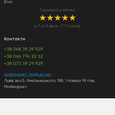
Блог
Середній рейтинг
★
★
★
★
★
4.7 из 5 зірок. 77 голосів.
Контакти
+38 068 39 29 929
+38 066 774 22 32
+38 073 39 29 929
mobimarket_lviv@ukr.net
Львів, вул.Б. Хмельницького, 188, 1 поверх 99 пав.
Мобімаркет
A PHP Error was encountered
Severity: Warning