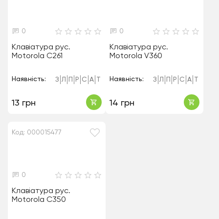
0
0
Клавіатура рус.
Клавіатура рус.
Motorola C261
Motorola V360
Наявність:
Наявність:
З
Л
П
Р
С
А
Т
З
Л
П
Р
С
А
Т
13 грн
14 грн
Код: 000015477
0
Клавіатура рус.
Motorola C350