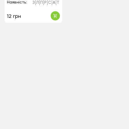
Наявність:
З
Л
П
Р
С
А
Т
12 грн