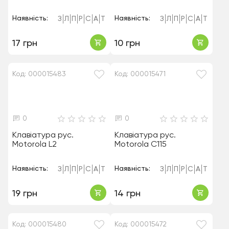
Наявність:
Наявність:
З
Л
П
Р
С
А
Т
З
Л
П
Р
С
А
Т
17 грн
10 грн
Код: 000015483
Код: 000015471
0
0
Клавіатура рус.
Клавіатура рус.
Motorola L2
Motorola C115
Наявність:
Наявність:
З
Л
П
Р
С
А
Т
З
Л
П
Р
С
А
Т
19 грн
14 грн
Код: 000015480
Код: 000015472