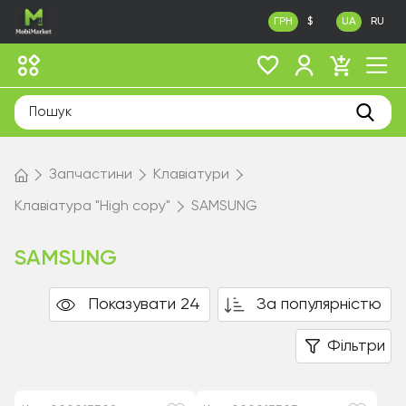
ГРН
$
UA
RU
Запчастини
Клавіатури
Клавіатура "High copy"
SAMSUNG
SAMSUNG
Показувати 24
За популярністю
Фільтри