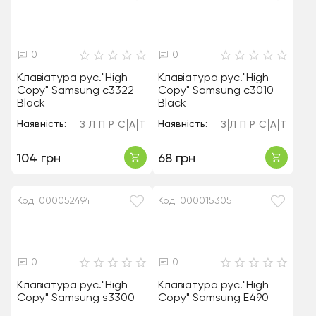
0
0
Клавіатура рус."High
Клавіатура рус."High
Copy" Samsung c3322
Copy" Samsung c3010
Black
Black
Наявність:
Наявність:
З
Л
П
Р
С
А
Т
З
Л
П
Р
С
А
Т
104 грн
68 грн
Код: 000052494
Код: 000015305
0
0
Клавіатура рус."High
Клавіатура рус."High
Copy" Samsung s3300
Copy" Samsung E490