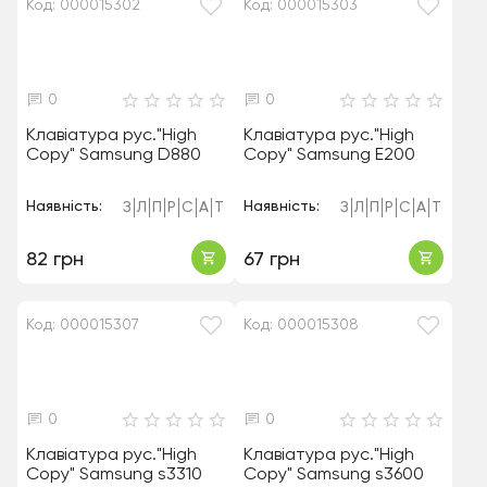
Код: 000015302
Код: 000015303
0
0
Клавіатура рус."High
Клавіатура рус."High
Copy" Samsung D880
Copy" Samsung E200
Наявність:
Наявність:
З
Л
П
Р
С
А
Т
З
Л
П
Р
С
А
Т
82 грн
67 грн
Код: 000015307
Код: 000015308
0
0
Клавіатура рус."High
Клавіатура рус."High
Copy" Samsung s3310
Copy" Samsung s3600