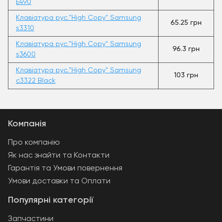
E490
Клавіатура рус."High Copy" Samsung
65.25 грн
s3310
Клавіатура рус."High Copy" Samsung
96.3 грн
s3600
Клавіатура рус."High Copy" Samsung
103 грн
c3322 Black
Компанія
Про компанію
Як нас знайти та Контакти
Гарантія та Умови повернення
Умови доставки та Оплати
Популярні категорії
Запчастини