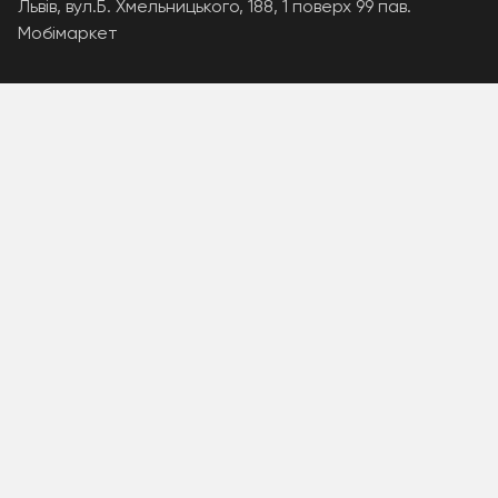
Львів, вул.Б. Хмельницького, 188, 1 поверх 99 пав.
Мобімаркет
A PHP Error was encountered
Severity: Warning
Message: Unknown: write failed: Disk quota exceeded
(122)
Filename: Unknown
Line Number: 0
Backtrace:
A PHP Error was encountered
Severity: Warning
Message: Unknown: Failed to write session data (files).
Please verify that the current setting of
session.save_path is correct
(/home/mobimar/.system/tmp)
Filename: Unknown