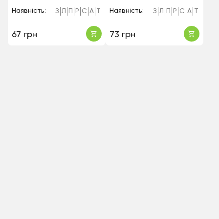
Наявність:
Наявність:
З
Л
П
Р
С
А
Т
З
Л
П
Р
С
А
Т
67 грн
73 грн