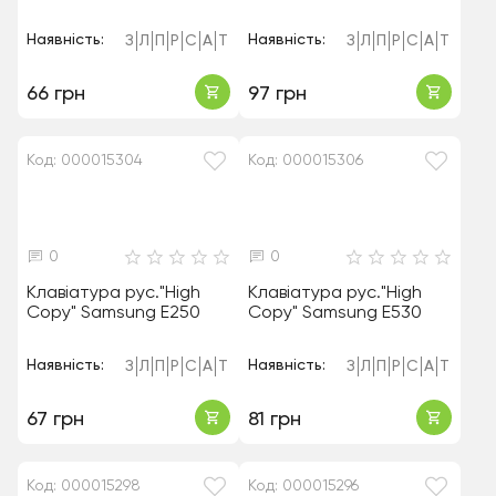
Наявність:
Наявність:
З
Л
П
Р
С
А
Т
З
Л
П
Р
С
А
Т
66 грн
97 грн
Код: 000015304
Код: 000015306
0
0
Клавіатура рус."High
Клавіатура рус."High
Copy" Samsung E250
Copy" Samsung E530
Наявність:
Наявність:
З
Л
П
Р
С
А
Т
З
Л
П
Р
С
А
Т
67 грн
81 грн
Код: 000015298
Код: 000015296