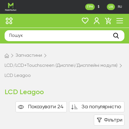
ГРН
$
UA
RU
Запчастини
LCD/LCD+Touchscreen (Дисплеї/Дисплейні модуля)
LCD Leagoo
LCD Leagoo
Показувати 24
За популярністю
Фільтри