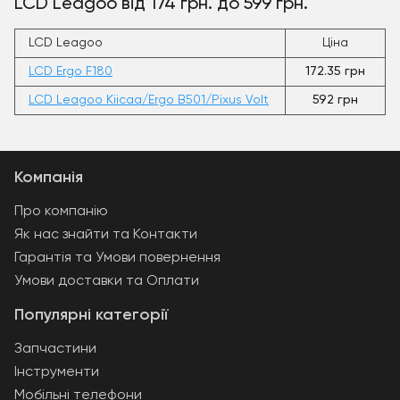
LCD Leagoo від 174 грн. до 599 грн.
LCD Leagoo
Ціна
LCD Ergo F180
172.35 грн
LCD Leagoo Kiicaa/Ergo B501/Pixus Volt
592 грн
Компанія
Про компанію
Як нас знайти та Контакти
Гарантія та Умови повернення
Умови доставки та Оплати
Популярні категорії
Запчастини
Інструменти
Мобільні телефони