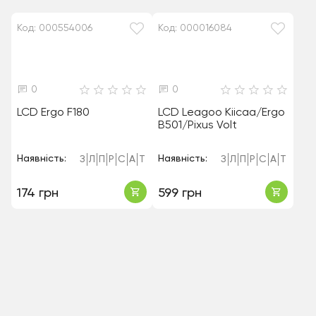
Код: 000554006
Код: 000016084
0
0
LCD Ergo F180
LCD Leagoo Kiicaa/Ergo
B501/Pixus Volt
Наявність:
Наявність:
З
Л
П
Р
С
А
Т
З
Л
П
Р
С
А
Т
174 грн
599 грн