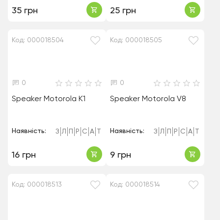
35 грн
25 грн
Код: 000018504
Код: 000018505
0
0
Speaker Motorola K1
Speaker Motorola V8
Наявність:
Наявність:
З
Л
П
Р
С
А
Т
З
Л
П
Р
С
А
Т
16 грн
9 грн
Код: 000018513
Код: 000018514