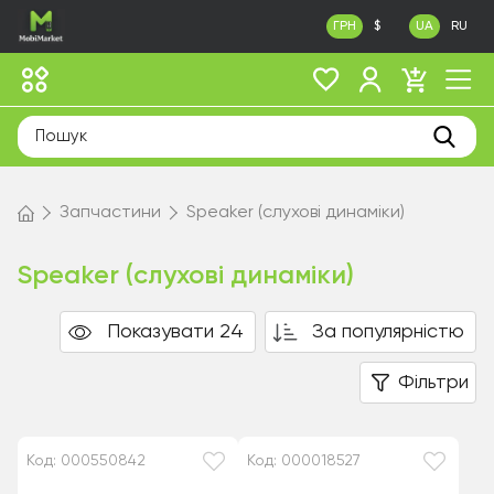
ГРН
$
UA
RU
Запчастини
Speaker (слухові динаміки)
Speaker (слухові динаміки)
Показувати 24
За популярністю
Фільтри
Код: 000550842
Код: 000018527