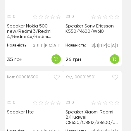
0
0
Speaker Nokia 500
Speaker Sony Ericsson
new/Redmi 3/Redmi
K550/M600/W610
4/Redmi 4x/Redmi
7a/Sony d2105
Наявність:
Наявність:
З
Л
П
Р
С
А
Т
З
Л
П
Р
С
А
Т
35 грн
26 грн
Код: 000018500
Код: 000018501
0
0
Speaker Htc
Speaker Xiaomi Redmi
2/Huawei
C8650/C8812/S8600/U8
818/U9200