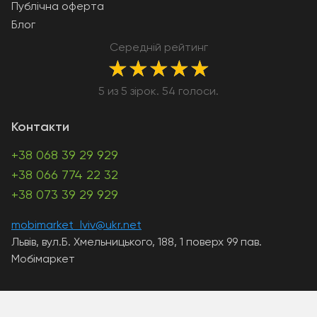
Публічна оферта
Блог
Середній рейтинг
★
★
★
★
★
5 из 5 зірок. 54 голоси.
Контакти
+38 068 39 29 929
+38 066 774 22 32
+38 073 39 29 929
mobimarket_lviv@ukr.net
Львів, вул.Б. Хмельницького, 188, 1 поверх 99 пав.
Мобімаркет
A PHP Error was encountered