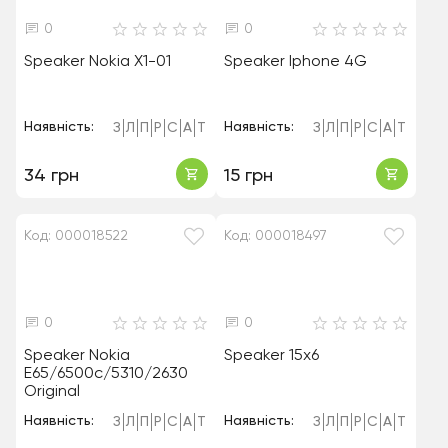
0
0
Speaker Nokia X1-01
Speaker Iphone 4G
Наявність:
Наявність:
З
Л
П
Р
С
А
Т
З
Л
П
Р
С
А
Т
34 грн
15 грн
Код: 000018522
Код: 000018497
0
0
Speaker Nokia
Speaker 15x6
E65/6500c/5310/2630
Original
Наявність:
Наявність:
З
Л
П
Р
С
А
Т
З
Л
П
Р
С
А
Т