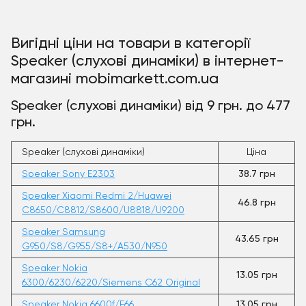
Вигідні ціни на товари в категорії
Speaker (слухові динаміки) в інтернет-
магазині mobimarkett.com.ua
Speaker (слухові динаміки) від 9 грн. до 477
грн.
Speaker (слухові динаміки)
Ціна
Speaker Sony E2303
38.7 грн
Speaker Xiaomi Redmi 2/Huawei
46.8 грн
C8650/C8812/S8600/U8818/U9200
Speaker Samsung
43.65 грн
G950/S8/G955/S8+/A530/N950
Speaker Nokia
13.05 грн
6300/6230/6220/Siemens C62 Original
Speaker Nokia 6600f/E66
13.05 грн