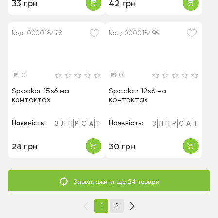
33 грн
42 грн
Код: 000018498
Код: 000018496
0
0
Speaker 15x6 на
Speaker 12x6 на
контактах
контактах
Наявність:
Наявність:
З
Л
П
Р
С
А
Т
З
Л
П
Р
С
А
Т
28 грн
30 грн
Завантажити ще 24 товари
1
2