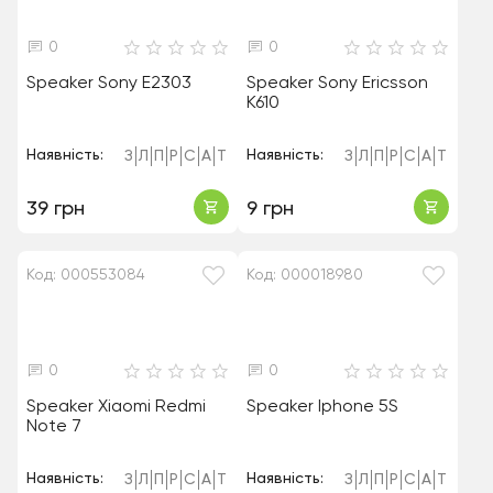
0
0
Speaker Sony E2303
Speaker Sony Ericsson
K610
Наявність:
Наявність:
З
Л
П
Р
С
А
Т
З
Л
П
Р
С
А
Т
39 грн
9 грн
Код: 000553084
Код: 000018980
0
0
Speaker Xiaomi Redmi
Speaker Iphone 5S
Note 7
Наявність:
Наявність:
З
Л
П
Р
С
А
Т
З
Л
П
Р
С
А
Т