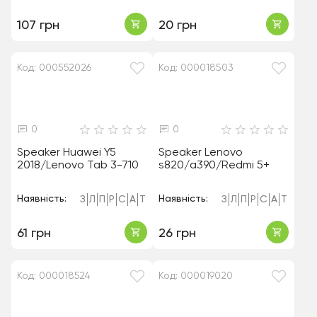
107 грн
20 грн
Код: 000552026
Код: 000018503
0
0
Speaker Huawei Y5
Speaker Lenovo
2018/Lenovo Tab 3-710
s820/a390/Redmi 5+
Наявність:
Наявність:
З
Л
П
Р
С
А
Т
З
Л
П
Р
С
А
Т
61 грн
26 грн
Код: 000018524
Код: 000019020