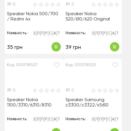
0
0
Speaker Nokia 500/700
Speaker Nokia
/ Redmi 4x
520/610/620 Original
Наявність:
Наявність:
З
Л
П
Р
С
А
Т
З
Л
П
Р
С
А
Т
35 грн
39 грн
Код: 000018507
Код: 000018525
0
0
Speaker Nokia
Speaker Samsung
1100/3310/6310/8310
c3300/c3322/s5610
Наявність:
Наявність:
З
Л
П
Р
С
А
Т
З
Л
П
Р
С
А
Т