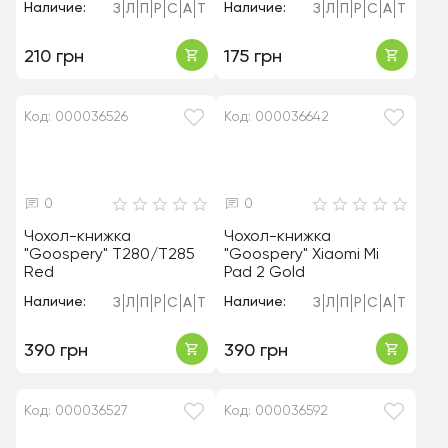
Наличие:
Наличие:
З
Л
П
Р
С
А
Т
З
Л
П
Р
С
А
Т
210 грн
175 грн
Код: 000036526
Код: 000036642
0
0
Чохол-книжка
Чохол-книжка
"Goospery" T280/T285
"Goospery" Xiaomi Mi
Red
Pad 2 Gold
Наличие:
Наличие:
З
Л
П
Р
С
А
Т
З
Л
П
Р
С
А
Т
390 грн
390 грн
Код: 000036527
Код: 000036592