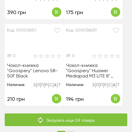
390 грн
175 грн
Код: 000036151
Код: 000036639
0
0
Чохол-книжка
Чохол-книжка
"Goospery" Lenovo S8-
"Goospery" Huawei
50F Black
Mediapad M3 LITE 8''
Black
Наличие:
Наличие:
З
Л
П
Р
С
А
Т
З
Л
П
Р
С
А
Т
210 грн
194 грн
Загрузить еще 24 товара