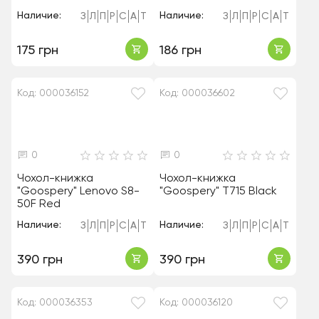
Наличие:
Наличие:
З
Л
П
Р
С
А
Т
З
Л
П
Р
С
А
Т
175 грн
186 грн
Код: 000036152
Код: 000036602
0
0
Чохол-книжка
Чохол-книжка
"Goospery" Lenovo S8-
"Goospery" T715 Black
50F Red
Наличие:
Наличие:
З
Л
П
Р
С
А
Т
З
Л
П
Р
С
А
Т
390 грн
390 грн
Код: 000036353
Код: 000036120