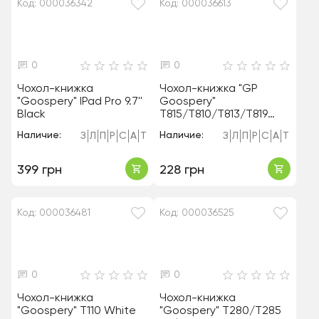
Код: 000036342
Код: 000036613
0
0
Чохол-книжка
Чохол-книжка "GP
"Goospery" IPad Pro 9.7''
Goospery"
Black
T815/T810/T813/T819
Black
Наличие:
Наличие:
З
Л
П
Р
С
А
Т
З
Л
П
Р
С
А
Т
399 грн
228 грн
Код: 000036481
Код: 000036525
0
0
Чохол-книжка
Чохол-книжка
"Goospery" T110 White
"Goospery" T280/T285