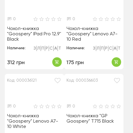
0
0
Чохол-книжка
Чохол-книжка
"Goospery" IPad Pro 12.9''
"Goospery" Lenovo A7-
Black
10 Red
Наличие:
Наличие:
З
Л
П
Р
С
А
Т
З
Л
П
Р
С
А
Т
312 грн
175 грн
Код: 000036121
Код: 000036603
0
0
Чохол-книжка
Чохол-книжка "GP
"Goospery" Lenovo A7-
Goospery" T715 Black
10 White