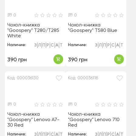
0
0
Чохол-книжка
Чохол-книжка
"Goospery" T280/T285
"Goospery" T580 Blue
White
Наличие:
Наличие:
З
Л
П
Р
С
А
Т
З
Л
П
Р
С
А
Т
390 грн
390 грн
Код: 000036130
Код: 000036118
0
0
Чохол-книжка
Чохол-книжка
"Goospery" Lenovo A7-
"Goospery" Lenovo 710
30 Red
Red
Наличие:
Наличие:
З
Л
П
Р
С
А
Т
З
Л
П
Р
С
А
Т