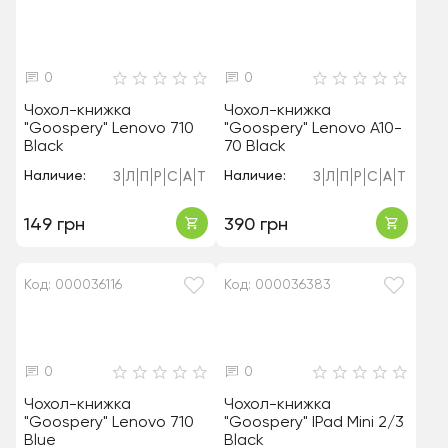
0
0
Чохол-книжка
Чохол-книжка
"Goospery" Lenovo 710
"Goospery" Lenovo A10-
Black
70 Black
Наличие:
Наличие:
З
Л
П
Р
С
А
Т
З
Л
П
Р
С
А
Т
149 грн
390 грн
Код: 000036116
Код: 000036383
0
0
Чохол-книжка
Чохол-книжка
"Goospery" Lenovo 710
"Goospery" IPad Mini 2/3
Blue
Black