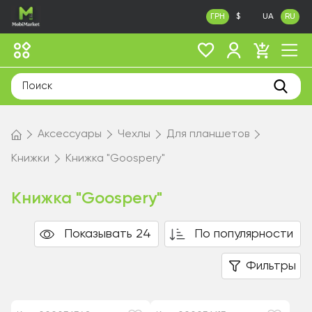
ГРН
$
UA
RU
Аксессуары
Чехлы
Для планшетов
Книжки
Книжка "Goospery"
Книжка "Goospery"
Показывать 24
По популярности
Фильтры