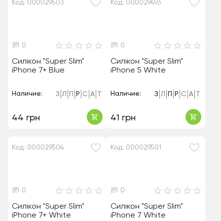
Код: 000029503
Код: 000029493
0
0
Силікон "Super Slim"
Силікон "Super Slim"
iPhone 7+ Blue
iPhone 5 White
Наличие:
Наличие:
З
Л
П
Р
С
А
Т
З
Л
П
Р
С
А
Т
44 грн
41 грн
Код: 000029504
Код: 000029501
0
0
Силікон "Super Slim"
Силікон "Super Slim"
iPhone 7+ White
iPhone 7 White