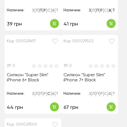
Наличие:
Наличие:
З
Л
П
Р
С
А
Т
З
Л
П
Р
С
А
Т
39 грн
41 грн
Код: 000029497
Код: 000029502
0
0
Силікон "Super Slim"
Силікон "Super Slim"
iPhone 6+ Black
iPhone 7+ Black
Наличие:
Наличие:
З
Л
П
Р
С
А
Т
З
Л
П
Р
С
А
Т
44 грн
67 грн
Код: 000029500