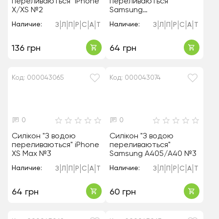
переливаються" iPhone
переливаються"
X/XS №2
Samsung
A205/A20/A305/A30/M1
Наличие:
Наличие:
З
Л
П
Р
С
А
Т
З
Л
П
Р
С
А
Т
0S/M107 №3
136 грн
64 грн
Код: 000043065
Код: 000043074
0
0
Силікон "З водою
Силікон "З водою
переливаються" iPhone
переливаються"
XS Max №3
Samsung A405/A40 №3
Наличие:
Наличие:
З
Л
П
Р
С
А
Т
З
Л
П
Р
С
А
Т
64 грн
60 грн