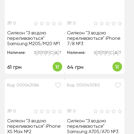
0
0
Силікон "З водою
Силікон "З водою
переливаються"
переливаються" iPhone
Samsung M205/M20 №1
7/8 №3
Наличие:
Наличие:
З
Л
П
Р
С
А
Т
З
Л
П
Р
С
А
Т
61 грн
64 грн
Код: 000043064
Код: 000043080
0
0
Силікон "З водою
Силікон "З водою
переливаються" iPhone
переливаються"
XS Max №2
Samsung A705/A70 №3