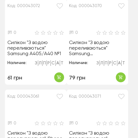
Код: 000043072
Код: 000043070
0
0
Силікон "З водою
Силікон "З водою
переливаються"
переливаються"
Samsung A405/A40 №1
Samsung
A205/A20/A305/A30/M1
Наличие:
Наличие:
З
Л
П
Р
С
А
Т
З
Л
П
Р
С
А
Т
0S/M107 №2
61 грн
79 грн
Код: 000043061
Код: 000043071
0
0
Силікон "З водою
Силікон "З водою