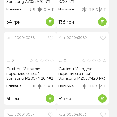
Samsung A705/A70 №1
X/XS №1
Наличие:
Наличие:
З
Л
П
Р
С
А
Т
З
Л
П
Р
С
А
Т
64 грн
136 грн
Код: 000043088
Код: 000043089
0
0
Силікон "З водою
Силікон "З водою
переливаються"
переливаються"
Samsung M205/M20 №2
Samsung M205/M20 №3
Наличие:
Наличие:
З
Л
П
Р
С
А
Т
З
Л
П
Р
С
А
Т
61 грн
61 грн
Код: 000043087
Код: 000043056