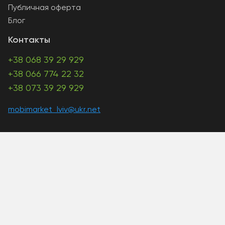
Публичная оферта
Блог
Контакты
+38 068 39 29 929
+38 066 774 22 32
+38 073 39 29 929
mobimarket_lviv@ukr.net
A PHP Error was encountered
Severity: Warning
Message: Unknown: write failed: Disk quota exceeded
(122)
Filename: Unknown
Line Number: 0
Backtrace: