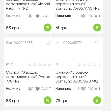
переливаються" Xiaomi
переливаються"
Redmi 7 №2
Samsung A405/A40 №2
Наличие:
Наличие:
З
Л
П
Р
С
А
Т
З
Л
П
Р
С
А
Т
83 грн
61 грн
Код: 000043055
Код: 000043079
0
0
Силікон "З водою
Силікон "З водою
переливаються" iPhone
переливаються"
7/8 №2
Samsung A705/A70 №2
Наличие:
Наличие:
З
Л
П
Р
С
А
Т
З
Л
П
Р
С
А
Т
83 грн
75 грн