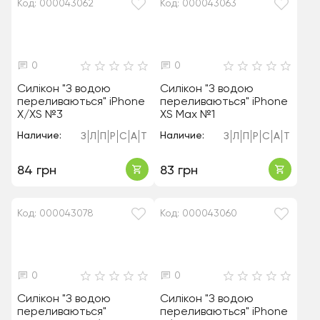
Код: 000043062
Код: 000043063
0
0
Силікон "З водою
Силікон "З водою
переливаються" iPhone
переливаються" iPhone
X/XS №3
XS Max №1
Наличие:
Наличие:
З
Л
П
Р
С
А
Т
З
Л
П
Р
С
А
Т
84 грн
83 грн
Код: 000043078
Код: 000043060
0
0
Силікон "З водою
Силікон "З водою
переливаються"
переливаються" iPhone