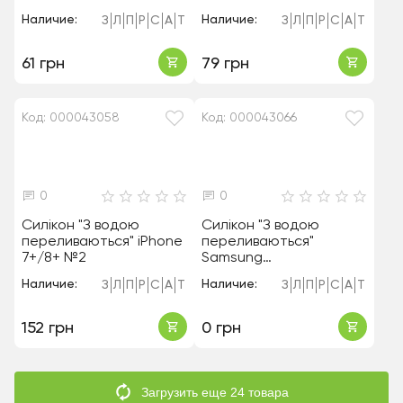
Наличие:
Наличие:
З
Л
П
Р
С
А
Т
З
Л
П
Р
С
А
Т
61 грн
79 грн
Код: 000043058
Код: 000043066
0
0
Силікон "З водою
Силікон "З водою
переливаються" iPhone
переливаються"
7+/8+ №2
Samsung
A105/A10/M10/M105 №1
Наличие:
Наличие:
З
Л
П
Р
С
А
Т
З
Л
П
Р
С
А
Т
152 грн
0 грн
Загрузить еще 24 товара