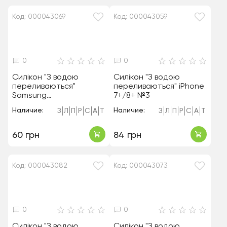
Код: 000043069
Код: 000043059
0
0
Силікон "З водою
Силікон "З водою
переливаються"
переливаються" iPhone
Samsung
7+/8+ №3
A205/A20/A305/A30/M1
Наличие:
Наличие:
З
Л
П
Р
С
А
Т
З
Л
П
Р
С
А
Т
0S/M107 №1
60 грн
84 грн
Код: 000043082
Код: 000043073
0
0
Силікон "З водою
Силікон "З водою